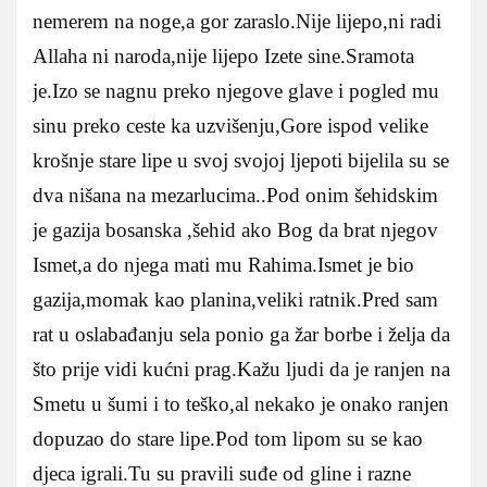
nemerem na noge,a gor zaraslo.Nije lijepo,ni radi
Allaha ni naroda,nije lijepo Izete sine.Sramota
je.Izo se nagnu preko njegove glave i pogled mu
sinu preko ceste ka uzvišenju,Gore ispod velike
krošnje stare lipe u svoj svojoj ljepoti bijelila su se
dva nišana na mezarlucima..Pod onim šehidskim
je gazija bosanska ,šehid ako Bog da brat njegov
Ismet,a do njega mati mu Rahima.Ismet je bio
gazija,momak kao planina,veliki ratnik.Pred sam
rat u oslabađanju sela ponio ga žar borbe i želja da
što prije vidi kućni prag.Kažu ljudi da je ranjen na
Smetu u šumi i to teško,al nekako je onako ranjen
dopuzao do stare lipe.Pod tom lipom su se kao
djeca igrali.Tu su pravili suđe od gline i razne