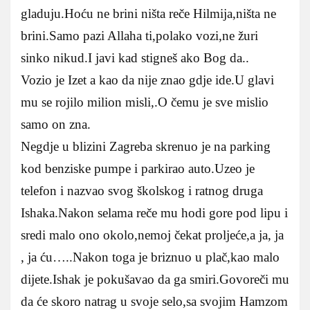
gladuju.Hoću ne brini ništa reče Hilmija,ništa ne
brini.Samo pazi Allaha ti,polako vozi,ne žuri
sinko nikud.I javi kad stigneš ako Bog da..
Vozio je Izet a kao da nije znao gdje ide.U glavi
mu se rojilo milion misli,.O čemu je sve mislio
samo on zna.
Negdje u blizini Zagreba skrenuo je na parking
kod benziske pumpe i parkirao auto.Uzeo je
telefon i nazvao svog školskog i ratnog druga
Ishaka.Nakon selama reče mu hodi gore pod lipu i
sredi malo ono okolo,nemoj čekat proljeće,a ja, ja
, ja ću…..Nakon toga je briznuo u plač,kao malo
dijete.Ishak je pokušavao da ga smiri.Govoreči mu
da će skoro natrag u svoje selo,sa svojim Hamzom