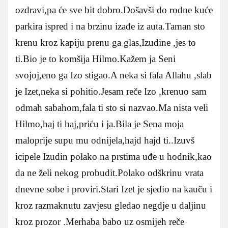
ozdravi,pa će sve bit dobro.Došavši do rodne kuće
parkira ispred i na brzinu izađe iz auta.Taman sto
krenu kroz kapiju prenu ga glas,Izudine ,jes to
ti.Bio je to komšija Hilmo.Kažem ja Seni
svojoj,eno ga Izo stigao.A neka si fala Allahu ,slab
je Izet,neka si pohitio.Jesam reče Izo ,krenuo sam
odmah sabahom,fala ti sto si nazvao.Ma nista veli
Hilmo,haj ti haj,priću i ja.Bila je Sena moja
maloprije supu mu odnijela,hajd hajd ti..Izuvš
icipele Izudin polako na prstima uđe u hodnik,kao
da ne želi nekog probudit.Polako odškrinu vrata
dnevne sobe i proviri.Stari Izet je sjedio na kauču i
kroz razmaknutu zavjesu gledao negdje u daljinu
kroz prozor .Merhaba babo uz osmijeh reče