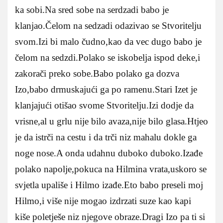
ka sobi.Na sred sobe na serdzadi babo je
klanjao.Čelom na sedzadi odazivao se Stvoritelju
svom.Izi bi malo čudno,kao da vec dugo babo je
čelom na sedzdi.Polako se iskobelja ispod deke,i
zakorači preko sobe.Babo polako ga dozva
Izo,babo drmuskajući ga po ramenu.Stari Izet je
klanjajući otišao svome Stvoritelju.Izi dodje da
vrisne,al u grlu nije bilo avaza,nije bilo glasa.Htjeo
je da istrči na cestu i da trči niz mahalu dokle ga
noge nose.A onda udahnu duboko duboko.Izađe
polako napolje,pokuca na Hilmina vrata,uskoro se
svjetla upališe i Hilmo izađe.Eto babo preseli moj
Hilmo,i više nije mogao izdrzati suze kao kapi
kiše poletješe niz njegove obraze.Dragi Izo pa ti si