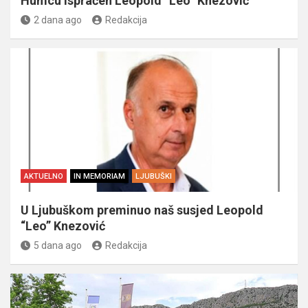
Humcu ispraćen Leopold “Leo” Knezović
2 dana ago
Redakcija
AKTUELNO
IN MEMORIAM
LJUBUŠKI
U Ljubuškom preminuo naš susjed Leopold
“Leo” Knezović
5 dana ago
Redakcija