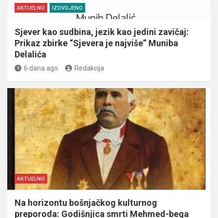
AKTUELNO
IZDVOJENO
Sjever kao sudbina, jezik kao jedini zavičaj:
Prikaz zbirke “Sjevera je najviše” Muniba
Delalića
6 dana ago
Redakcija
AKTUELNO
Na horizontu bošnjačkog kulturnog
preporoda: Godišnjica smrti Mehmed-bega