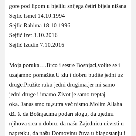
gore pod lipom u bjelilu snijega četiri bijela nišana
Sejfić Ismet 14.10.1994
Sejfic Rahima 18.10.1996
Sejfić Izet 3.10.2016
Sejfić Izudin 7.10.2016
Moja poruka….Brco i sestre Bosnjaci,volite se i
uzajamno pomažite.U zlu i dobru budite jedni uz
druge.Pružite ruku jedni drugima,jer mi samo
jedni druge i imamo.Zivot je samo treptaj
oka.Danas smo tu,sutra već nismo.Molim Allaha
dž. š. da Bošnjacima podari slogu, da ujedini
njihova srca u dobru, da našu Zajednicu učvrsti u
napretku, da našu Domovinu čuva u blagostanju i