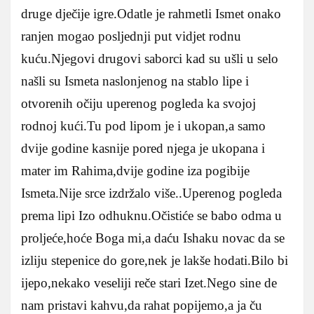
druge dječije igre.Odatle je rahmetli Ismet onako
ranjen mogao posljednji put vidjet rodnu
kuću.Njegovi drugovi saborci kad su ušli u selo
našli su Ismeta naslonjenog na stablo lipe i
otvorenih očiju uperenog pogleda ka svojoj
rodnoj kući.Tu pod lipom je i ukopan,a samo
dvije godine kasnije pored njega je ukopana i
mater im Rahima,dvije godine iza pogibije
Ismeta.Nije srce izdržalo više..Uperenog pogleda
prema lipi Izo odhuknu.Očistiće se babo odma u
proljeće,hoće Boga mi,a daću Ishaku novac da se
izliju stepenice do gore,nek je lakše hodati.Bilo bi
ijepo,nekako veseliji reče stari Izet.Nego sine de
nam pristavi kahvu,da rahat popijemo,a ja ču