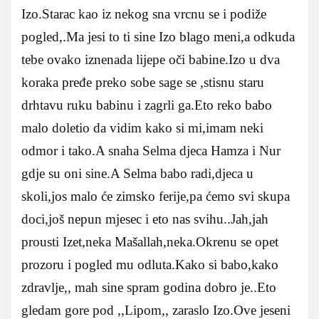
Izo.Starac kao iz nekog sna vrcnu se i podiže
pogled,.Ma jesi to ti sine Izo blago meni,a odkuda
tebe ovako iznenada lijepe oči babine.Izo u dva
koraka pređe preko sobe sage se ,stisnu staru
drhtavu ruku babinu i zagrli ga.Eto reko babo
malo doletio da vidim kako si mi,imam neki
odmor i tako.A snaha Selma djeca Hamza i Nur
gdje su oni sine.A Selma babo radi,djeca u
skoli,jos malo će zimsko ferije,pa ćemo svi skupa
doci,još nepun mjesec i eto nas svihu..Jah,jah
prousti Izet,neka Mašallah,neka.Okrenu se opet
prozoru i pogled mu odluta.Kako si babo,kako
zdravlje,, mah sine spram godina dobro je..Eto
gledam gore pod ,,Lipom,, zaraslo Izo.Ove jeseni