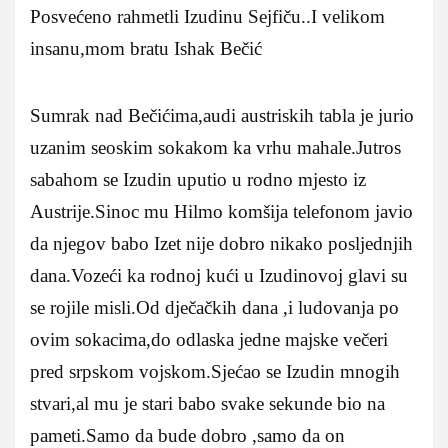
Posvećeno rahmetli Izudinu Sejfiču..I velikom
insanu,mom bratu Ishak Bečić
Sumrak nad Bečićima,audi austriskih tabla je jurio
uzanim seoskim sokakom ka vrhu mahale.Jutros
sabahom se Izudin uputio u rodno mjesto iz
Austrije.Sinoc mu Hilmo komšija telefonom javio
da njegov babo Izet nije dobro nikako posljednjih
dana.Vozeći ka rodnoj kući u Izudinovoj glavi su
se rojile misli.Od dječačkih dana ,i ludovanja po
ovim sokacima,do odlaska jedne majske večeri
pred srpskom vojskom.Sjećao se Izudin mnogih
stvari,al mu je stari babo svake sekunde bio na
pameti.Samo da bude dobro ,samo da on