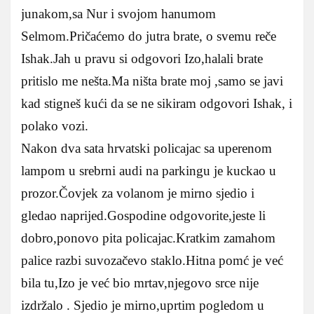
junakom,sa Nur i svojom hanumom
Selmom.Pričaćemo do jutra brate, o svemu reče
Ishak.Jah u pravu si odgovori Izo,halali brate
pritislo me nešta.Ma ništa brate moj ,samo se javi
kad stigneš kući da se ne sikiram odgovori Ishak, i
polako vozi.
Nakon dva sata hrvatski policajac sa uperenom
lampom u srebrni audi na parkingu je kuckao u
prozor.Čovjek za volanom je mirno sjedio i
gledao naprijed.Gospodine odgovorite,jeste li
dobro,ponovo pita policajac.Kratkim zamahom
palice razbi suvozačevo staklo.Hitna pomć je već
bila tu,Izo je već bio mrtav,njegovo srce nije
izdržalo . Sjedio je mirno,uprtim pogledom u