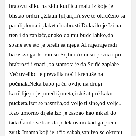
bratovu sliku na zidu,kutijicu malu iz koje je
blistao orden ,,Zlatni ljiljan,,.A sve to okručeno sa
par diploma i plaketa hrabrosti.Dolazilo je Izi na
tren i da zaplače,onako da mu bude lahko,da
spane sve sto je teretli sa njega.Al nije,nije radi
babe svoga.Jer oni su Sejfići.Aoni su poznati po
hrabrosti i snazi ,pa sramota je da Sejfić zaplače.
Već uveliko je prevalila noć i krenuše na
počinak.Neka babo ja ću ovdje na drugi
kauč,lijepo je pored šporeta,i slušat peć kako
pucketa.Izet se nasmija,od volje ti sine,od volje..
Kao umorno dijete Izo je zaspao kao nikad do
tada.Činilo se kao da je tek usnio kad ga prenu
zvuk Imama koji je učio sabah,sanjivo se okrenu