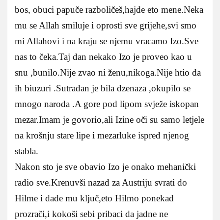
bos, obuci papuče razboličeš,hajde eto mene.Neka
mu se Allah smiluje i oprosti sve grijehe,svi smo
mi Allahovi i na kraju se njemu vracamo Izo.Sve
nas to čeka.Taj dan nekako Izo je proveo kao u
snu ,bunilo.Nije zvao ni ženu,nikoga.Nije htio da
ih biuzuri .Sutradan je bila dzenaza ,okupilo se
mnogo naroda .A gore pod lipom svježe iskopan
mezar.Imam je govorio,ali Izine oči su samo letjele
na krošnju stare lipe i mezarluke ispred njenog
stabla.
Nakon sto je sve obavio Izo je onako mehanički
radio sve.Krenuvši nazad za Austriju svrati do
Hilme i dade mu ključ,eto Hilmo ponekad
prozrači,i kokoši sebi pribaci da jadne ne