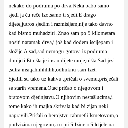
nekako do podruma po drva.Neka babo samo
sjedi ja ću reče Izo,samo ti sjedi.E drago
dijete,jutros sjedim i razmisljam,nije tako davno
kad bismo muhadziri .Znao sam po 5 kilometara
nositi naramak drva,i još kad dođem iscijepam i
složije.A sad,sad nemogu gotova iz podruma
donijeti.Eto šta je insan dijete moje,ništa.Sad jesi
,sutra nisi,jahhhhhhh,odhuknu stari Izet.
Sjedili su tako uz kahvu ,pričali o svemu,prisječali
se starih vremena.Otac pričao o njegovom i
bratovom djetinjstvu.O njihovim nestašlucima,i
tome kako ih majka skrivala kad bi zijan neki
napravili.Pričali o herojstvu rahmetli Ismetovom,o
podvizima njegovim,a u priči Izine oči letjele na