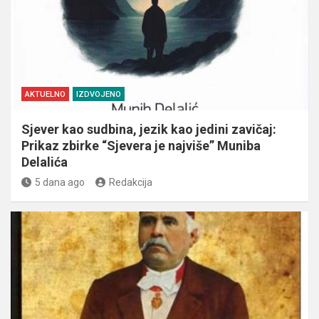
AKTUELNO
IZDVOJENO
Sjever kao sudbina, jezik kao jedini zavičaj:
Prikaz zbirke “Sjevera je najviše” Muniba
Delalića
5 dana ago
Redakcija