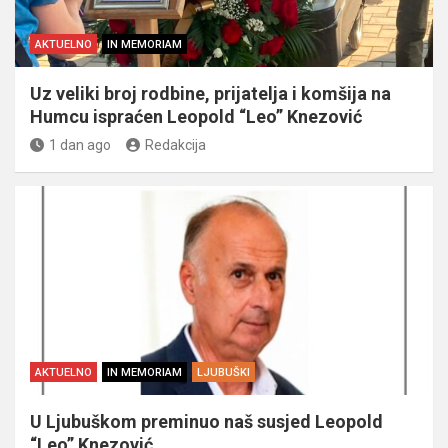
AKTUELNO
IN MEMORIAM
Uz veliki broj rodbine, prijatelja i komšija na
Humcu ispraćen Leopold “Leo” Knezović
1 dan ago
Redakcija
AKTUELNO
IN MEMORIAM
LJUBUŠKI
U Ljubuškom preminuo naš susjed Leopold
“Leo” Knezović