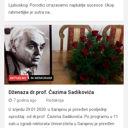
Ljubuskog. Porodici izrazavamo najdublje sucesce. Ukop
rahmetlijke je sutra na…
AKTUELNO
IN MEMORIAM
Dženaza dr.prof. Ćazima Sadikovića
7 godina ago
Redakcija
U srijedu 29.01.2020. u Sarajevu je priređen posljednji
oproštaj od dr.prof. Ćazima Sadikovića. Po programu u 11
sati u zgradi rektorata Univerziteta u Sarajevu je priređen