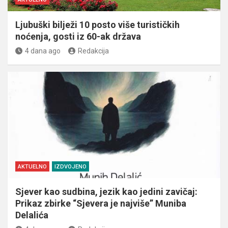
Ljubuški bilježi 10 posto više turističkih
noćenja, gosti iz 60-ak država
4 dana ago
Redakcija
AKTUELNO
IZDVOJENO
Sjever kao sudbina, jezik kao jedini zavičaj:
Prikaz zbirke “Sjevera je najviše” Muniba
Delalića