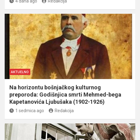
4 dana ago
Redakcija
AKTUELNO
Na horizontu bošnjačkog kulturnog
preporoda: Godišnjica smrti Mehmed-bega
Kapetanovića Ljubušaka (1902-1926)
1 sedmica ago
Redakcija