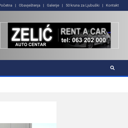
Početna
Obavještenja
Galerije
50 kruna za Ljubuški
Kontakt