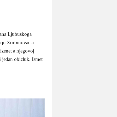
djana Ljubuskoga
arju Zorbinovac a
dzenet a njegovoj
i jedan obicluk. Ismet