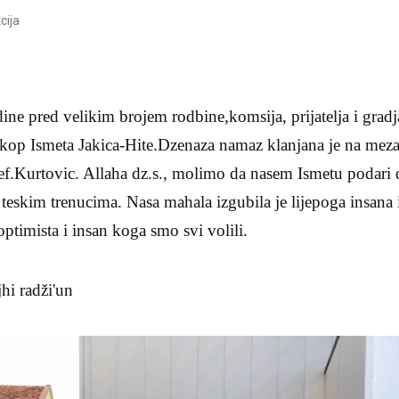
cija
ne pred velikim brojem rodbine,komsija, prijatelja i gra
 ukop Ismeta Jakica-Hite.Dzenaza namaz klanjana je na mez
 ef.Kurtovic. Allaha dz.s., molimo da nasem Ismetu podari 
teskim trenucima. Nasa mahala izgubila je lijepoga insana 
 optimista i insan koga smo svi volili.
jhi radži'un