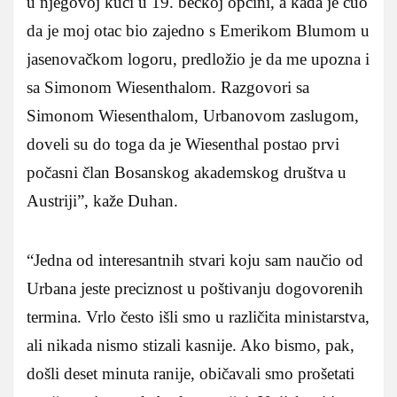
u njegovoj kući u 19. bečkoj općini, a kada je čuo
da je moj otac bio zajedno s Emerikom Blumom u
jasenovačkom logoru, predložio je da me upozna i
sa Simonom Wiesenthalom. Razgovori sa
Simonom Wiesenthalom, Urbanovom zaslugom,
doveli su do toga da je Wiesenthal postao prvi
počasni član Bosanskog akademskog društva u
Austriji”, kaže Duhan.
“Jedna od interesantnih stvari koju sam naučio od
Urbana jeste preciznost u poštivanju dogovorenih
termina. Vrlo često išli smo u različita ministarstva,
ali nikada nismo stizali kasnije. Ako bismo, pak,
došli deset minuta ranije, običavali smo prošetati