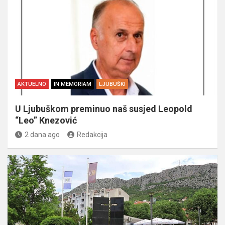
AKTUELNO
IN MEMORIAM
LJUBUŠKI
U Ljubuškom preminuo naš susjed Leopold
“Leo” Knezović
2 dana ago
Redakcija