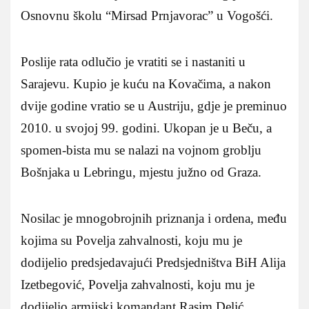
Osnovnu školu “Mirsad Prnjavorac” u Vogošći.
Poslije rata odlučio je vratiti se i nastaniti u
Sarajevu. Kupio je kuću na Kovačima, a nakon
dvije godine vratio se u Austriju, gdje je preminuo
2010. u svojoj 99. godini. Ukopan je u Beču, a
spomen-bista mu se nalazi na vojnom groblju
Bošnjaka u Lebringu, mjestu južno od Graza.
Nosilac je mnogobrojnih priznanja i ordena, među
kojima su Povelja zahvalnosti, koju mu je
dodijelio predsjedavajući Predsjedništva BiH Alija
Izetbegović, Povelja zahvalnosti, koju mu je
dodijelio armijski komandant Rasim Delić.