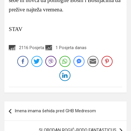
sebe ni novca da pomogne Bosni i Bošnjacima da
prežive najteža vremena.
STAV
2116 Posjeta
1 Posjeta danas
Navigacija
Imena imama šehida pred GHB Medresom
članaka
SLOBODAN ROGIĆ-BODO FANTASTICUS