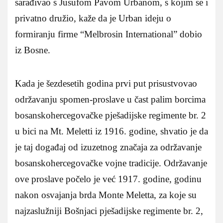
sarađivao s Jusufom Pavom Urbanom, s kojim se i
privatno družio, kaže da je Urban ideju o
formiranju firme “Melbrosin International” dobio
iz Bosne.
Kada je šezdesetih godina prvi put prisustvovao
održavanju spomen-proslave u čast palim borcima
bosanskohercegovačke pješadijske regimente br. 2
u bici na Mt. Meletti iz 1916. godine, shvatio je da
je taj događaj od izuzetnog značaja za održavanje
bosanskohercegovačke vojne tradicije. Održavanje
ove proslave počelo je već 1917. godine, godinu
nakon osvajanja brda Monte Meletta, za koje su
najzaslužniji Bošnjaci pješadijske regimente br. 2,