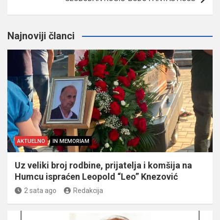
Najnoviji članci
AKTUELNO
IN MEMORIAM
Uz veliki broj rodbine, prijatelja i komšija na
Humcu ispraćen Leopold “Leo” Knezović
2 sata ago
Redakcija