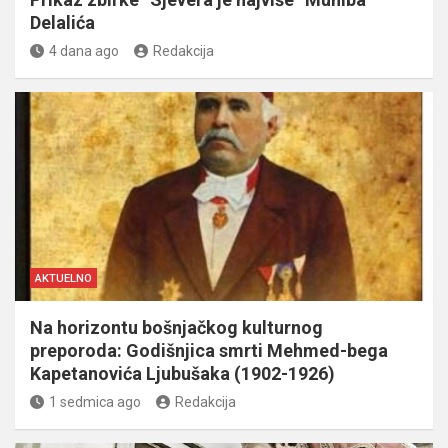
Delalića
4 dana ago
Redakcija
AKTUELNO
Na horizontu bošnjačkog kulturnog
preporoda: Godišnjica smrti Mehmed-bega
Kapetanovića Ljubušaka (1902-1926)
1 sedmica ago
Redakcija