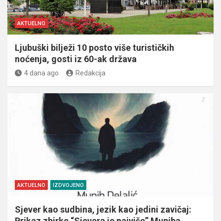
AKTUELNO
Ljubuški bilježi 10 posto više turističkih
noćenja, gosti iz 60-ak država
4 dana ago
Redakcija
AKTUELNO
IZDVOJENO
Sjever kao sudbina, jezik kao jedini zavičaj:
Prikaz zbirke “Sjevera je najviše” Muniba