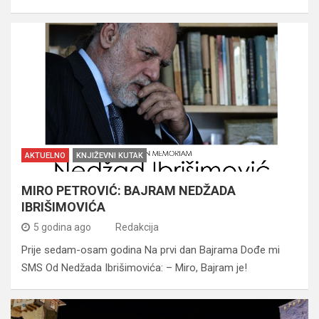
AKTUELNO
KNJIŽEVNI KUTAK
MIRO PETROVIĆ: BAJRAM NEDŽADA
IBRIŠIMOVIĆA
5 godina ago
Redakcija
Prije sedam-osam godina Na prvi dan Bajrama Dođe mi
SMS Od Nedžada Ibrišimovića: – Miro, Bajram je!