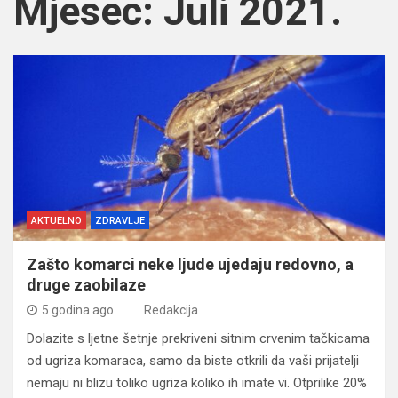
Mjesec:
Juli 2021.
AKTUELNO
ZDRAVLJE
Zašto komarci neke ljude ujedaju redovno, a
druge zaobilaze
5 godina ago
Redakcija
Dolazite s ljetne šetnje prekriveni sitnim crvenim tačkicama
od ugriza komaraca, samo da biste otkrili da vaši prijatelji
nemaju ni blizu toliko ugriza koliko ih imate vi. Otprilike 20%