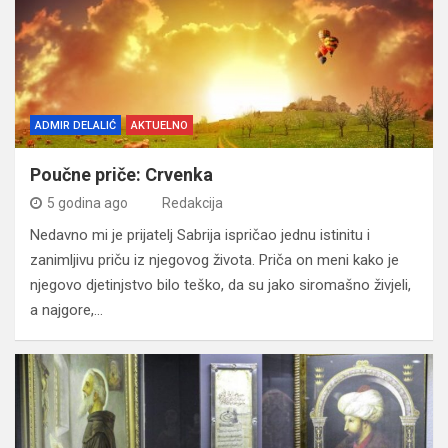
ADMIR DELALIĆ
AKTUELNO
Poučne priče: Crvenka
5 godina ago
Redakcija
Nedavno mi je prijatelj Sabrija ispričao jednu istinitu i
zanimljivu priču iz njegovog života. Priča on meni kako je
njegovo djetinjstvo bilo teško, da su jako siromašno živjeli,
a najgore,…