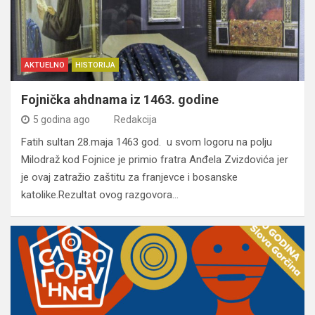
AKTUELNO
HISTORIJA
Fojnička ahdnama iz 1463. godine
5 godina ago
Redakcija
Fatih sultan 28.maja 1463 god. u svom logoru na polju
Milodraž kod Fojnice je primio fratra Anđela Zvizdovića jer
je ovaj zatražio zaštitu za franjevce i bosanske
katolike.Rezultat ovog razgovora…