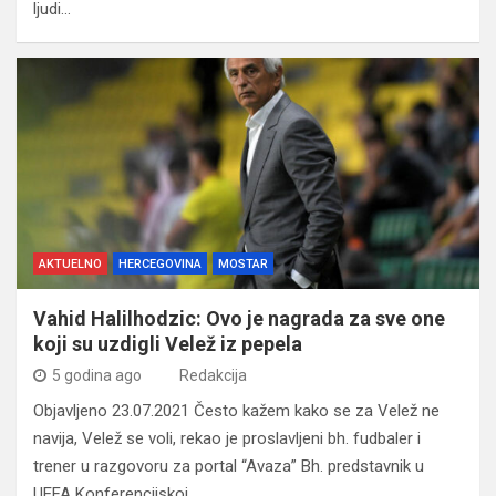
ljudi…
AKTUELNO
HERCEGOVINA
MOSTAR
Vahid Halilhodzic: Ovo je nagrada za sve one
koji su uzdigli Velež iz pepela
5 godina ago
Redakcija
Objavljeno 23.07.2021 Često kažem kako se za Velež ne
navija, Velež se voli, rekao je proslavljeni bh. fudbaler i
trener u razgovoru za portal “Avaza” Bh. predstavnik u
UEFA Konferencijskoj…