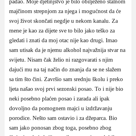
padao. Moje djetinjstvo je bilo obilježeno stalnom
majčinom strepnjom za njega i mogućnost da će
svoj život skončati negdje u nekom kanalu. Za
mene je kao za dijete sve to bilo jako teško za
gledati i znati da moj otac nije kao drugi. Imao
sam utisak da je njemu alkohol najvažnija stvar na
svijetu. Nisam čak želio ni razgovarati s njim
dajući mu na taj način do znanja da se ne slažem
sa tim što čini. Završio sam srednju školu i preko
ljeta našao svoj prvi sezonski posao. To i nije bio
neki posebno plaćen posao i zarada ali ipak
dovoljno da pomognem majci u izdržavanju
porodice. Nešto sam ostavio i za džeparca. Bio
sam jako ponosan zbog toga, posebno zbog