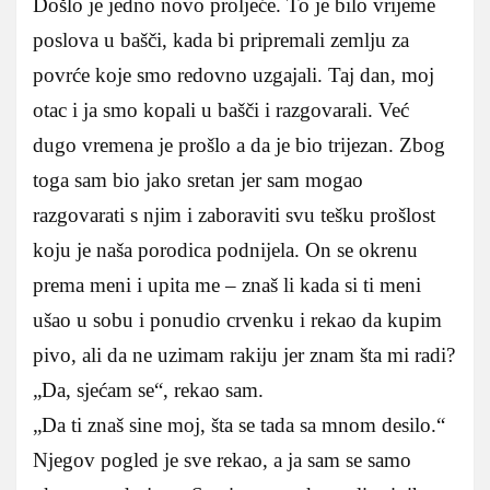
Došlo je jedno novo proljeće. To je bilo vrijeme
poslova u bašči, kada bi pripremali zemlju za
povrće koje smo redovno uzgajali. Taj dan, moj
otac i ja smo kopali u bašči i razgovarali. Već
dugo vremena je prošlo a da je bio trijezan. Zbog
toga sam bio jako sretan jer sam mogao
razgovarati s njim i zaboraviti svu tešku prošlost
koju je naša porodica podnijela. On se okrenu
prema meni i upita me – znaš li kada si ti meni
ušao u sobu i ponudio crvenku i rekao da kupim
pivo, ali da ne uzimam rakiju jer znam šta mi radi?
„Da, sjećam se“, rekao sam.
„Da ti znaš sine moj, šta se tada sa mnom desilo.“
Njegov pogled je sve rekao, a ja sam se samo