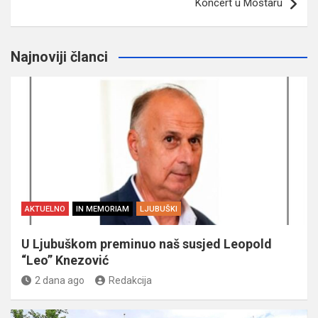
Koncert u Mostaru
Najnoviji članci
AKTUELNO
IN MEMORIAM
LJUBUŠKI
U Ljubuškom preminuo naš susjed Leopold
“Leo” Knezović
2 dana ago
Redakcija