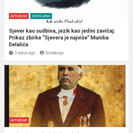
AKTUELNO
IZDVOJENO
Sjever kao sudbina, jezik kao jedini zavičaj:
Prikaz zbirke “Sjevera je najviše” Muniba
Delalića
3 dana ago
Redakcija
AKTUELNO