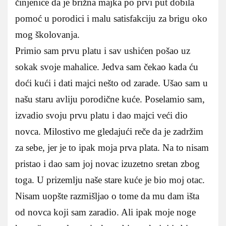
činjenice da je brižna majka po prvi put dobila
pomoć u porodici i malu satisfakciju za brigu oko
mog školovanja.
Primio sam prvu platu i sav ushićen pošao uz
sokak svoje mahalice. Jedva sam čekao kada ću
doći kući i dati majci nešto od zarade. Ušao sam u
našu staru avliju porodične kuće. Poselamio sam,
izvadio svoju prvu platu i dao majci veći dio
novca. Milostivo me gledajući reče da je zadržim
za sebe, jer je to ipak moja prva plata. Na to nisam
pristao i dao sam joj novac izuzetno sretan zbog
toga. U prizemlju naše stare kuće je bio moj otac.
Nisam uopšte razmišljao o tome da mu dam išta
od novca koji sam zaradio. Ali ipak moje noge