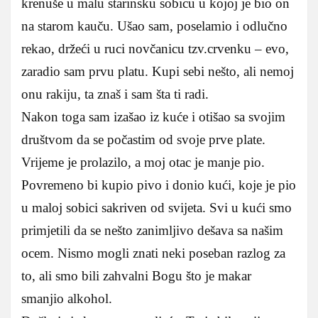
krenuše u malu starinsku sobicu u kojoj je bio on
na starom kauču. Ušao sam, poselamio i odlučno
rekao, držeći u ruci novčanicu tzv.crvenku – evo,
zaradio sam prvu platu. Kupi sebi nešto, ali nemoj
onu rakiju, ta znaš i sam šta ti radi.
Nakon toga sam izašao iz kuće i otišao sa svojim
društvom da se počastim od svoje prve plate.
Vrijeme je prolazilo, a moj otac je manje pio.
Povremeno bi kupio pivo i donio kući, koje je pio
u maloj sobici sakriven od svijeta. Svi u kući smo
primjetili da se nešto zanimljivo dešava sa našim
ocem. Nismo mogli znati neki poseban razlog za
to, ali smo bili zahvalni Bogu što je makar
smanjio alkohol.