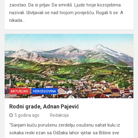
zaostao. Da si prljav. Da smrdiš. Ljude tvoje kozojebima
nazivali. Iživljavali se nad tvojom poviješću. Rugali ti se. A
nikada…
AKTUELNO
HERCEGOVINA
Rodni grade, Adnan Pajević
5 godina ago
Redakcija
“Sanjam kuću porušenu zerdeliju osušenu sahat kulu iz
sokaka reski ezan sa Odžaka lahor vjetar sa Bišine sve