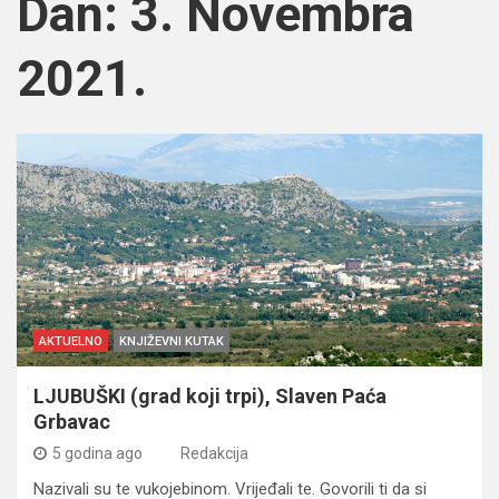
Dan:
3. Novembra
2021.
AKTUELNO
KNJIŽEVNI KUTAK
LJUBUŠKI (grad koji trpi), Slaven Paća
Grbavac
5 godina ago
Redakcija
Nazivali su te vukojebinom. Vrijeđali te. Govorili ti da si