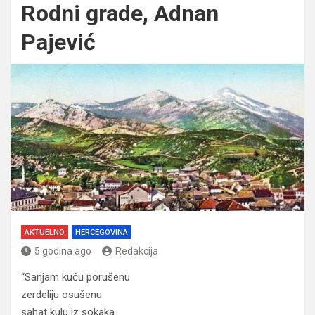
Rodni grade, Adnan
Pajević
AKTUELNO
HERCEGOVINA
5 godina ago
Redakcija
“Sanjam kuću porušenu
zerdeliju osušenu
sahat kulu iz sokaka