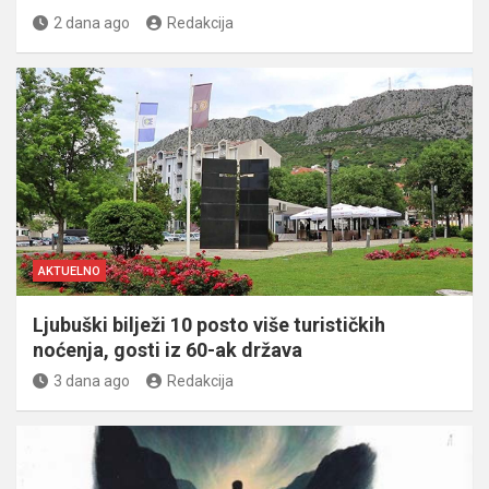
2 dana ago
Redakcija
AKTUELNO
Ljubuški bilježi 10 posto više turističkih
noćenja, gosti iz 60-ak država
3 dana ago
Redakcija