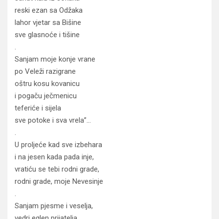
reski ezan sa Odžaka
lahor vjetar sa Bišine
sve glasnoće i tišine
.
Sanjam moje konje vrane
po Veleži razigrane
oštru kosu kovanicu
i pogaču ječmenicu
teferiće i sijela
sve potoke i sva vrela”…
.
U proljeće kad sve izbehara
i na jesen kada pada inje,
vratiću se tebi rodni grade,
rodni grade, moje Nevesinje
.
Sanjam pjesme i veselja,
vedri eglen prijatelja,