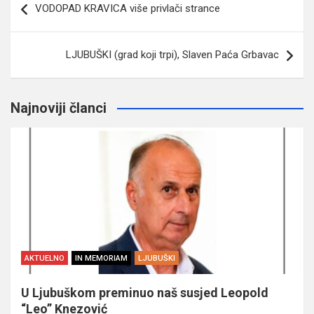
VODOPAD KRAVICA više privlači strance
članaka
LJUBUŠKI (grad koji trpi), Slaven Paća Grbavac
Najnoviji članci
AKTUELNO
IN MEMORIAM
LJUBUŠKI
U Ljubuškom preminuo naš susjed Leopold
“Leo” Knezović