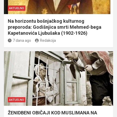
AKTUELNO
Na horizontu bošnjačkog kulturnog
preporoda: Godišnjica smrti Mehmed-bega
Kapetanovića Ljubušaka (1902-1926)
7 dana ago
Redakcija
AKTUELNO
ŽENIDBENI OBIČAJI KOD MUSLIMANA NA