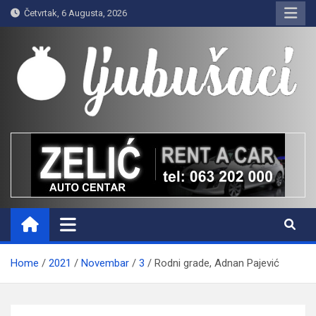
Skip
Četvrtak, 6 Augusta, 2026
to
content
Ljubušaci
Svom voljenom gradu
Home
2021
Novembar
3
Rodni grade, Adnan Pajević