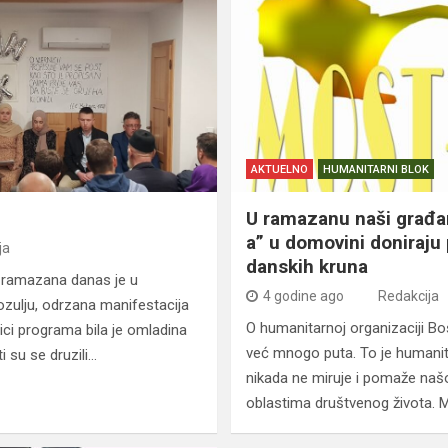
AKTUELNO
HUMANITARNI BLOK
U ramazanu naši građa
a” u domovini doniraju
ja
danskih kruna
ramazana danas je u
4 godine ago
Redakcija
zulju, odrzana manifestacija
O humanitarnoj organizaciji B
ci programa bila je omladina
već mnogo puta. To je humanit
 su se druzili…
nikada ne miruje i pomaže naš
oblastima društvenog života. 