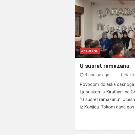
AKTUELNO
U susret ramazanu
4 godine ago
Redakci
Povodom dolaska casnoga 
Ljubuskom u Kirathani na Go
“U susret ramazanu”. Ucesni
iz Konjica. Tokom dana gosti