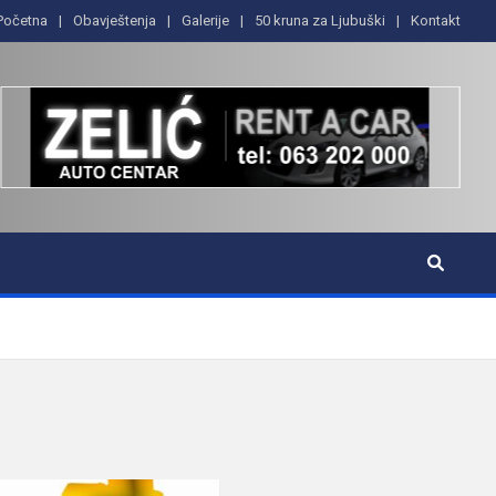
Početna
Obavještenja
Galerije
50 kruna za Ljubuški
Kontakt