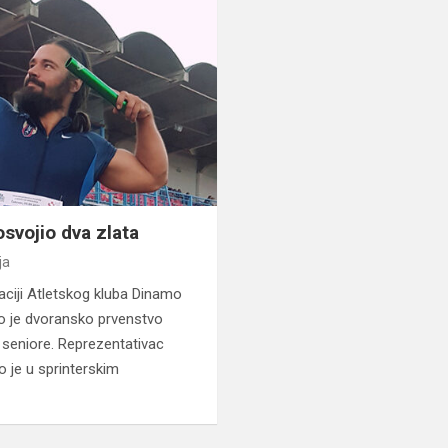
osvojio dva zlata
ja
aciji Atletskog kluba Dinamo
o je dvoransko prvenstvo
je seniore. Reprezentativac
o je u sprinterskim