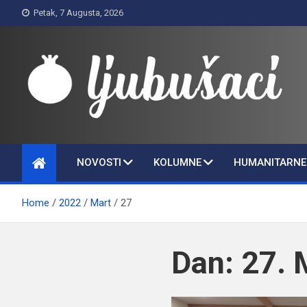
Skip
Petak, 7 Augusta, 2026
to
content
Ljubušaci
Svom voljenom gradu
NOVOSTI
KOLUMNE
HUMANITARNE 
Home
2022
Mart
27
Dan:
27. 