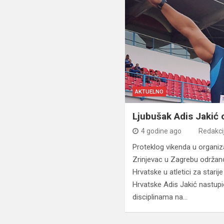
AKTUELNO
Ljubušak Adis Jakić 
4 godine ago
Redakci
Proteklog vikenda u organiz
Zrinjevac u Zagrebu održan
Hrvatske u atletici za stari
Hrvatske Adis Jakić nastupi
disciplinama na…