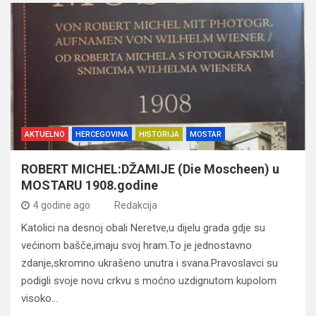
AKTUELNO
HERCEGOVINA
HISTORIJA
MOSTAR
ROBERT MICHEL:DŽAMIJE (Die Moscheen) u
MOSTARU 1908.godine
4 godine ago
Redakcija
Katolici na desnoj obali Neretve,u dijelu grada gdje su
većinom bašče,imaju svoj hram.To je jednostavno
zdanje,skromno ukrašeno unutra i svana.Pravoslavci su
podigli svoje novu crkvu s moćno uzdignutom kupolom
visoko…