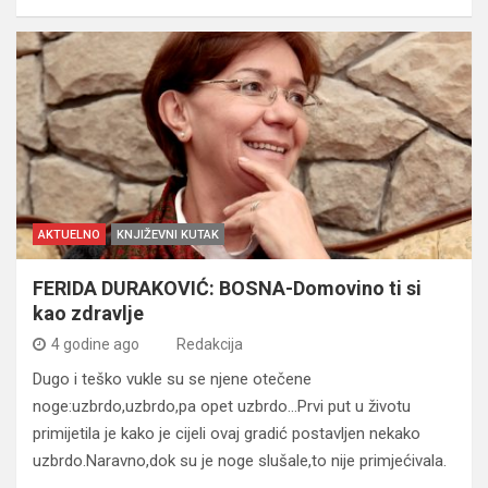
AKTUELNO
KNJIŽEVNI KUTAK
FERIDA DURAKOVIĆ: BOSNA-Domovino ti si
kao zdravlje
4 godine ago
Redakcija
Dugo i teško vukle su se njene otečene
noge:uzbrdo,uzbrdo,pa opet uzbrdo…Prvi put u životu
primijetila je kako je cijeli ovaj gradić postavljen nekako
uzbrdo.Naravno,dok su je noge slušale,to nije primjećivala.
…