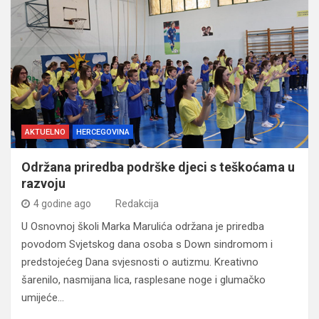
AKTUELNO
HERCEGOVINA
Održana priredba podrške djeci s teškoćama u
razvoju
4 godine ago
Redakcija
U Osnovnoj školi Marka Marulića održana je priredba
povodom Svjetskog dana osoba s Down sindromom i
predstojećeg Dana svjesnosti o autizmu. Kreativno
šarenilo, nasmijana lica, rasplesane noge i glumačko
umijeće…