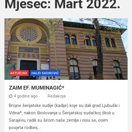
Mjesec:
Mart 2022.
AKTUELNO
HALID SADIKOVIĆ
ZAIM EF. MUMINAGIĆ*
4 godine ago
Redakcija
Brojne šerijatske sudije (kadije) koje su dali grad Ljubuški i
Vitina*, nakon školovanja u Šerijatskoj sudačkoj školi u
Sarajevu, radili su širom naše zemlje i nisu se, osim
posjeta rodbini,…