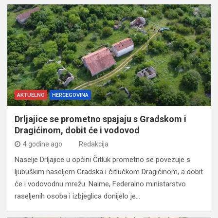
AKTUELNO
HERCEGOVINA
Drljajice se prometno spajaju s Gradskom i
Dragićinom, dobit će i vodovod
4 godine ago
Redakcija
Naselje Drljajice u općini Čitluk prometno se povezuje s
ljubuškim naseljem Gradska i čitlučkom Dragićinom, a dobit
će i vodovodnu mrežu. Naime, Federalno ministarstvo
raseljenih osoba i izbjeglica donijelo je…