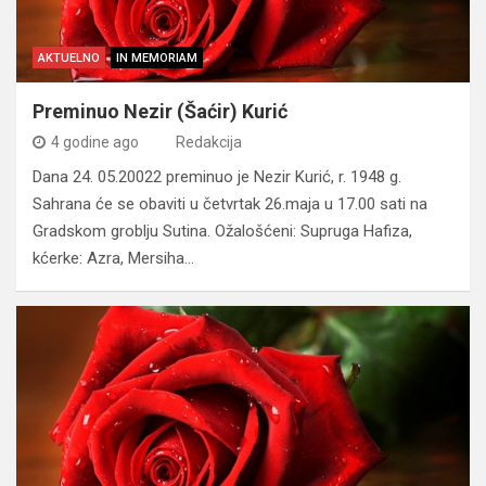
AKTUELNO
IN MEMORIAM
Preminuo Nezir (Šaćir) Kurić
4 godine ago
Redakcija
Dana 24. 05.20022 preminuo je Nezir Kurić, r. 1948 g.
Sahrana će se obaviti u četvrtak 26.maja u 17.00 sati na
Gradskom groblju Sutina. Ožalošćeni: Supruga Hafiza,
kćerke: Azra, Mersiha…