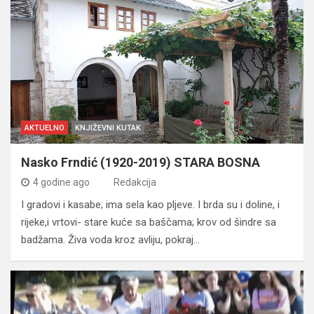
AKTUELNO
KNJIŽEVNI KUTAK
Nasko Frndić (1920-2019) STARA BOSNA
4 godine ago
Redakcija
I gradovi i kasabe; ima sela kao pljeve. I brda su i doline, i
rijeke,i vrtovi- stare kuće sa baščama; krov od šindre sa
badžama. Živa voda kroz avliju, pokraj…