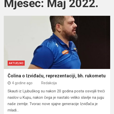
Mjesec:
Maj 2022.
AKTUELNO
Čolina o Izviđaču, reprezentaciji, bh. rukometu
4 godine ago
Redakcija
Skauti iz Ljubuškog su nakon 20 godina posta osvojili treći
naslov u Kupu, nakon čega je nastalo veliko slavlje na jugu
naše zemlje. Tvorac nove sjajne generacije Izviđača je
mladi…