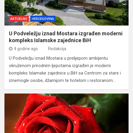
AKTUELNO
HERCEGOVINA
U Podveležju iznad Mostara izgrađen moderni
kompleks Islamske zajednice BiH
4 godine ago
Redakcija
U Podveležju iznad Mostara u prelijepom ambijentu
okruženom prirodnim ljepotama izgrađen je moderni
kompleks Islamske zajednice u BiH sa Centrom za stare i
iznemogle osobe, džamijom te hotelom i restoranom…