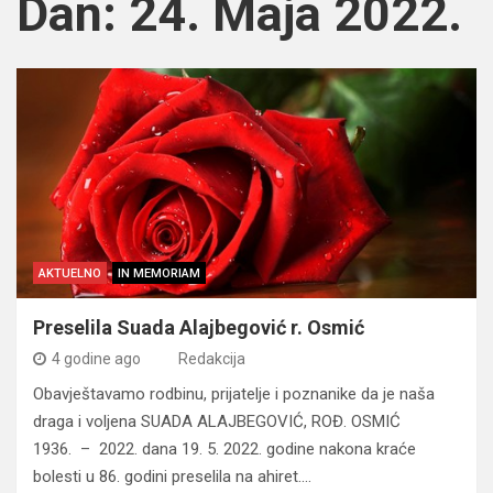
Dan:
24. Maja 2022.
AKTUELNO
IN MEMORIAM
Preselila Suada Alajbegović r. Osmić
4 godine ago
Redakcija
Obavještavamo rodbinu, prijatelje i poznanike da je naša
draga i voljena SUADA ALAJBEGOVIĆ, ROĐ. OSMIĆ
1936. – 2022. dana 19. 5. 2022. godine nakona kraće
bolesti u 86. godini preselila na ahiret.…