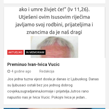
AKTUELNO
IN MEMORIAM
Preminuo Ivan-Ivica Vucic
4 godine ago
Redakcija
Jos jedna tuzna vijest dosla je danas iz Ljubuskog. Danas
su ljubusaci ostali bez jos jednog dobrog
covjeka,sugradjanina,komsije i prijatelja.Jutros rano
napustio nas je Ivica Vucic. Pokojni Ivica je jedan…