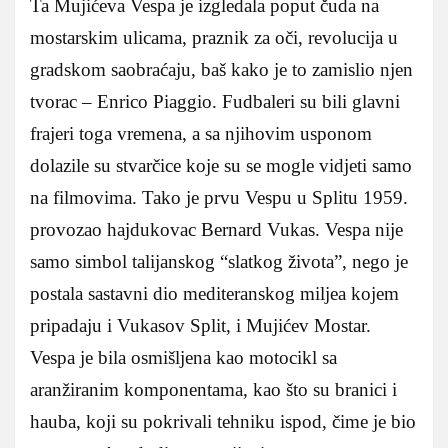
Ta Mujićeva Vespa je izgledala poput čuda na
mostarskim ulicama, praznik za oči, revolucija u
gradskom saobraćaju, baš kako je to zamislio njen
tvorac – Enrico Piaggio. Fudbaleri su bili glavni
frajeri toga vremena, a sa njihovim usponom
dolazile su stvarčice koje su se mogle vidjeti samo
na filmovima. Tako je prvu Vespu u Splitu 1959.
provozao hajdukovac Bernard Vukas. Vespa nije
samo simbol talijanskog “slatkog života”, nego je
postala sastavni dio mediteranskog miljea kojem
pripadaju i Vukasov Split, i Mujićev Mostar.
Vespa je bila osmišljena kao motocikl sa
aranžiranim komponentama, kao što su branici i
hauba, koji su pokrivali tehniku ispod, čime je bio