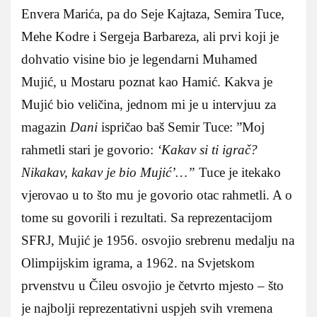
Envera Marića, pa do Seje Kajtaza, Semira Tuce,
Mehe Kodre i Sergeja Barbareza, ali prvi koji je
dohvatio visine bio je legendarni Muhamed
Mujić, u Mostaru poznat kao Hamić. Kakva je
Mujić bio veličina, jednom mi je u intervjuu za
magazin
Dani
ispričao baš Semir Tuce: ”Moj
rahmetli stari je govorio:
‘Kakav si ti igrač?
Nikakav, kakav je bio Mujić’…”
Tuce je itekako
vjerovao u to što mu je govorio otac rahmetli. A o
tome su govorili i rezultati. Sa reprezentacijom
SFRJ, Mujić je 1956. osvojio srebrenu medalju na
Olimpijskim igrama, a 1962. na Svjetskom
prvenstvu u Čileu osvojio je četvrto mjesto – što
je najbolji reprezentativni uspjeh svih vremena