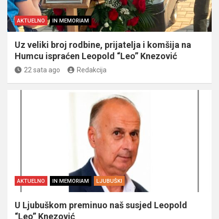
AKTUELNO
IN MEMORIAM
Uz veliki broj rodbine, prijatelja i komšija na
Humcu ispraćen Leopold “Leo” Knezović
22 sata ago
Redakcija
AKTUELNO
IN MEMORIAM
LJUBUŠKI
U Ljubuškom preminuo naš susjed Leopold
“Leo” Knezović