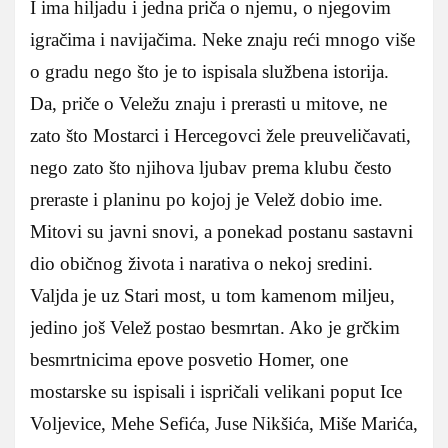
I ima hiljadu i jedna priča o njemu, o njegovim
igračima i navijačima. Neke znaju reći mnogo više
o gradu nego što je to ispisala službena istorija.
Da, priče o Veležu znaju i prerasti u mitove, ne
zato što Mostarci i Hercegovci žele preuveličavati,
nego zato što njihova ljubav prema klubu često
preraste i planinu po kojoj je Velež dobio ime.
Mitovi su javni snovi, a ponekad postanu sastavni
dio običnog života i narativa o nekoj sredini.
Valjda je uz Stari most, u tom kamenom miljeu,
jedino još Velež postao besmrtan. Ako je grčkim
besmrtnicima epove posvetio Homer, one
mostarske su ispisali i ispričali velikani poput Ice
Voljevice, Mehe Sefića, Juse Nikšića, Miše Marića,