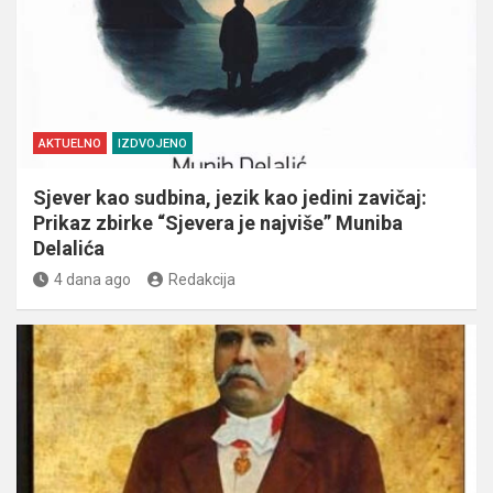
AKTUELNO
IZDVOJENO
Sjever kao sudbina, jezik kao jedini zavičaj:
Prikaz zbirke “Sjevera je najviše” Muniba
Delalića
4 dana ago
Redakcija