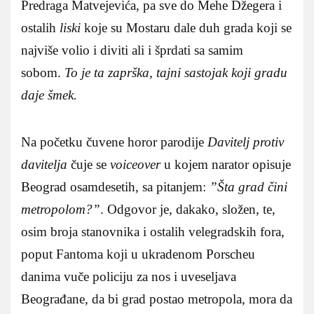
Predraga Matvejevića, pa sve do Mehe Džegera i
ostalih
liski
koje su Mostaru dale duh grada koji se
najviše volio i diviti ali i šprdati sa samim
sobom.
To je ta zaprška, tajni sastojak koji gradu
daje šmek.
Na početku čuvene horor parodije
Davitelj protiv
davitelja
čuje se
voiceover
u kojem narator opisuje
Beograd osamdesetih, sa pitanjem:
”Šta grad čini
metropolom?”
. Odgovor je, dakako, složen, te,
osim broja stanovnika i ostalih velegradskih fora,
poput Fantoma koji u ukradenom Porscheu
danima vuče policiju za nos i uveseljava
Beograđane, da bi grad postao metropola, mora da