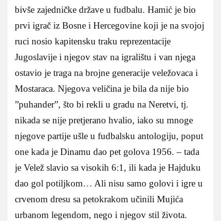
bivše zajedničke države u fudbalu. Hamić je bio
prvi igrač iz Bosne i Hercegovine koji je na svojoj
ruci nosio kapitensku traku reprezentacije
Jugoslavije i njegov stav na igralištu i van njega
ostavio je traga na brojne generacije veležovaca i
Mostaraca. Njegova veličina je bila da nije bio
”puhander”, što bi rekli u gradu na Neretvi, tj.
nikada se nije pretjerano hvalio, iako su mnoge
njegove partije ušle u fudbalsku antologiju, poput
one kada je Dinamu dao pet golova 1956. – tada
je Velež slavio sa visokih 6:1, ili kada je Hajduku
dao gol potiljkom… Ali nisu samo golovi i igre u
crvenom dresu sa petokrakom učinili Mujića
urbanom legendom, nego i njegov stil života.