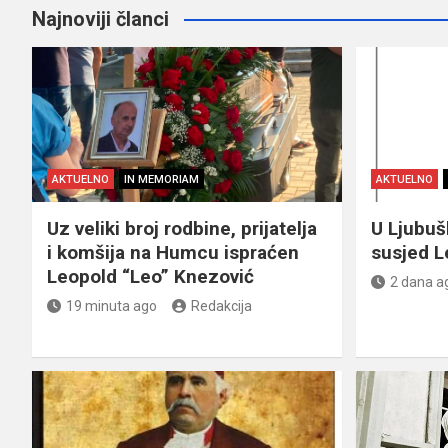
Najnoviji članci
AKTUELNO
IN MEMORIAM
AKTUELNO
Uz veliki broj rodbine, prijatelja
U Ljubu
i komšija na Humcu ispraćen
susjed L
Leopold “Leo” Knezović
2 dana a
19 minuta ago
Redakcija