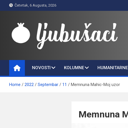
Skip
Četvrtak, 6 Augusta, 2026
to
content
Ljubušaci
Svom voljenom gradu
NOVOSTI
KOLUMNE
HUMANITARNE 
Home
2022
Septembar
11
Memnuna Mahic-Moj uzor
Memnuna M