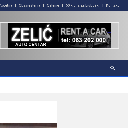
Početna
Obavještenja
Galerije
50 kruna za Ljubuški
Kontakt