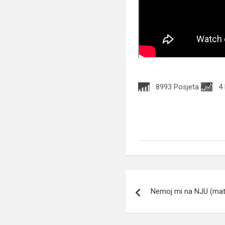
8993 Posjeta
4
Navigacija
Nemoj mi na NJU (mate
članaka