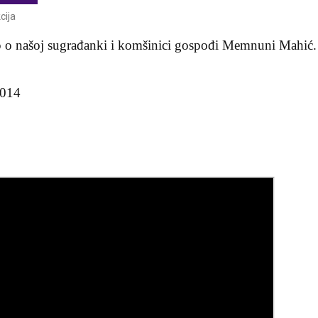
cija
ip o našoj sugrađanki i komšinici gospođi Memnuni Mahić.
2014