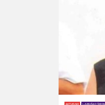
AKTUELNO
LJUBUŠACI ŠIROM