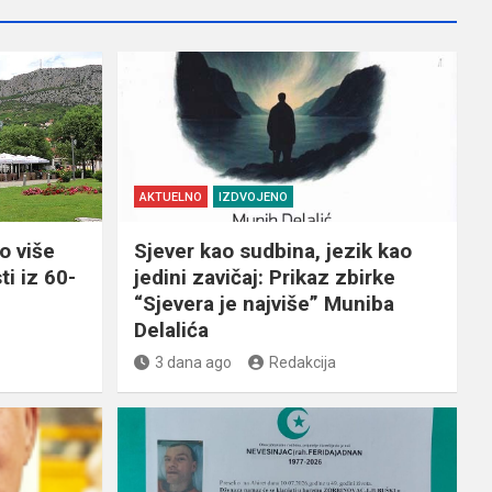
AKTUELNO
IZDVOJENO
o više
Sjever kao sudbina, jezik kao
ti iz 60-
jedini zavičaj: Prikaz zbirke
“Sjevera je najviše” Muniba
Delalića
3 dana ago
Redakcija