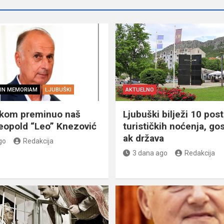
IN MEMORIAM
LJUBUŠKI
AKTUELNO
škom preminuo naš
Ljubuški bilježi 10 post
eopold “Leo” Knezović
turističkih noćenja, gos
ak država
go
Redakcija
3 dana ago
Redakcija