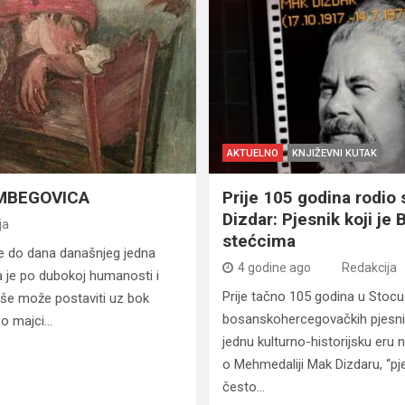
AKTUELNO
KNJIŽEVNI KUTAK
AMBEGOVICA
Prije 105 godina rodio
Dizdar: Pjesnik koji je
ja
stećcima
e do dana današnjeg jedna
4 godine ago
Redakcija
a je po dubokoj humanosti i
Prije tačno 105 godina u Stocu
uše može postaviti uz bok
bosanskohercegovačkih pjesnika,
 o majci…
jednu kulturno-historijsku eru n
o Mehmedaliji Mak Dizdaru, “pj
često…