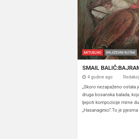
AKTUELNO
KNJIŽEVNI KUTAK
SMAIL BALIĆ:BAJR
4 godine ago
Redakci
„Skoro nezapaženo ostala j
druga bosanska balada, koj
ljepoti kompozicije mirne d
„Hasanaginici“.To je pjesma