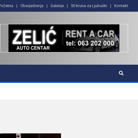
Početna
Obavještenja
Galerije
50 kruna za Ljubuški
Kontakt