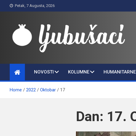
Skip
Petak, 7 Augusta, 2026
to
content
Ljubušaci
Svom voljenom gradu
NOVOSTI
KOLUMNE
HUMANITARNE 
Home
2022
Oktobar
17
Dan:
17. 