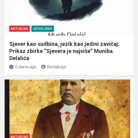
AKTUELNO
IZDVOJENO
Sjever kao sudbina, jezik kao jedini zavičaj:
Prikaz zbirke “Sjevera je najviše” Muniba
Delalića
5 dana ago
Redakcija
AKTUELNO