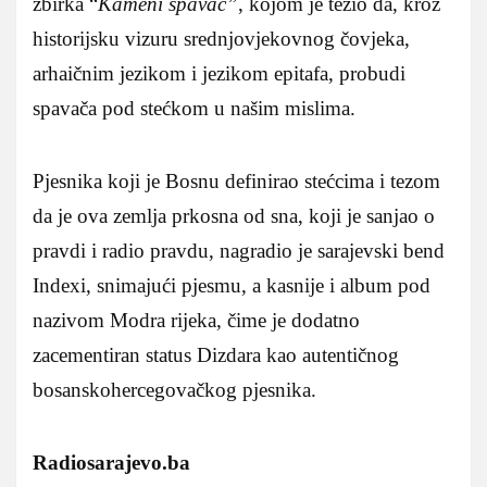
zbirka “
Kameni spavač”
, kojom je težio da, kroz
historijsku vizuru srednjovjekovnog čovjeka,
arhaičnim jezikom i jezikom epitafa, probudi
spavača pod stećkom u našim mislima.
Pjesnika koji je Bosnu definirao stećcima i tezom
da je ova zemlja prkosna od sna, koji je sanjao o
pravdi i radio pravdu, nagradio je sarajevski bend
Indexi, snimajući pjesmu, a kasnije i album pod
nazivom Modra rijeka, čime je dodatno
zacementiran status Dizdara kao autentičnog
bosanskohercegovačkog pjesnika.
Radiosarajevo.ba