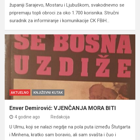
županiji Sarajevo, Mostaru i Ljubuškom, svakodnevno se
pripremaju topli obroci za oko 1.700 korisnika. Stručni
suradnik za informiranje i komunikacije CK FBiH…
AKTUELNO
KNJIŽEVNI KUTAK
Enver Demirović: VJENČANJA MORA BITI
4 godine ago
Redakcija
U Ulmu, koji se nalazi negdje na pola puta između Štutgarta
i Minhena, kratko sam boravio, ali sam svašta i čuo i