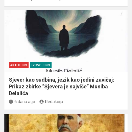
AKTUELNO
IZDVOJENO
Sjever kao sudbina, jezik kao jedini zavičaj:
Prikaz zbirke “Sjevera je najviše” Muniba
Delalića
6 dana ago
Redakcija