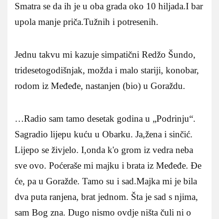
Smatra se da ih je u oba grada oko 10 hiljada.I bar
upola manje priča.Tužnih i potresenih.
Jednu takvu mi kazuje simpatični Redžo Šundo,
tridesetogodišnjak, možda i malo stariji, konobar,
rodom iz Međeđe, nastanjen (bio) u Goraždu.
…Radio sam tamo desetak godina u „Podrinju“.
Sagradio lijepu kuću u Obarku. Ja,žena i sinčić.
Lijepo se živjelo. I,onda k'o grom iz vedra neba
sve ovo. Poćeraše mi majku i brata iz Međeđe. Đe
će, pa u Goražde. Tamo su i sad.Majka mi je bila
dva puta ranjena, brat jednom. Šta je sad s njima,
sam Bog zna. Dugo nismo ovdje ništa čuli ni o