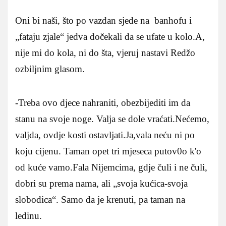
Oni bi naši, što po vazdan sjede na banhofu i
„fataju zjale“ jedva dočekali da se ufate u kolo.A,
nije mi do kola, ni do šta, vjeruj nastavi Redžo
ozbiljnim glasom.
-Treba ovo djece nahraniti, obezbijediti im da
stanu na svoje noge. Valja se dole vraćati.Nećemo,
valjda, ovdje kosti ostavljati.Ja,vala neću ni po
koju cijenu. Taman opet tri mjeseca putov0o k'o
od kuće vamo.Fala Nijemcima, gdje čuli i ne čuli,
dobri su prema nama, ali „svoja kućica-svoja
slobodica“. Samo da je krenuti, pa taman na
ledinu.