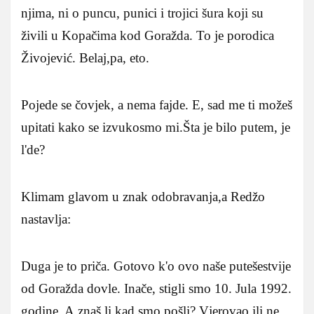
njima, ni o puncu, punici i trojici šura koji su
živili u Kopačima kod Goražda. To je porodica
Živojević. Belaj,pa, eto.
Pojede se čovjek, a nema fajde. E, sad me ti možeš
upitati kako se izvukosmo mi.Šta je bilo putem, je
l'de?
Klimam glavom u znak odobravanja,a Redžo
nastavlja:
Duga je to priča. Gotovo k'o ovo naše putešestvije
od Goražda dovle. Inače, stigli smo 10. Jula 1992.
godine. A,znaš li kad smo pošli? Vjerovao ili ne,