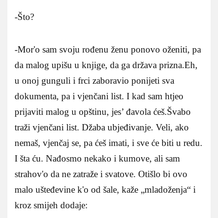
-Što?
-Mor'o sam svoju rođenu ženu ponovo oženiti, pa
da malog upišu u knjige, da ga država prizna.Eh,
u onoj gunguli i frci zaboravio ponijeti sva
dokumenta, pa i vjenčani list. I kad sam htjeo
prijaviti malog u opštinu, jes’ đavola ćeš.Švabo
traži vjenčani list. Džaba ubjeđivanje. Veli, ako
nemaš, vjenčaj se, pa ćeš imati, i sve će biti u redu.
I šta ću. Nađosmo nekako i kumove, ali sam
strahov'o da ne zatraže i svatove. Otišlo bi ovo
malo ušteđevine k'o od šale, kaže „mladoženja“ i
kroz smijeh dodaje: