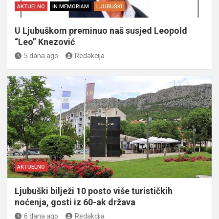
AKTUELNO
IN MEMORIAM
LJUBUŠKI
U Ljubuškom preminuo naš susjed Leopold
“Leo” Knezović
5 dana ago
Redakcija
AKTUELNO
Ljubuški bilježi 10 posto više turističkih
noćenja, gosti iz 60-ak država
6 dana ago
Redakcija