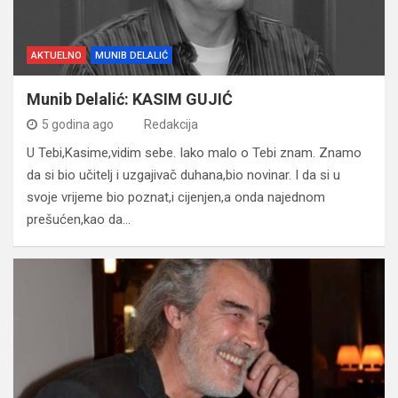
AKTUELNO
MUNIB DELALIĆ
Munib Delalić: KASIM GUJIĆ
5 godina ago
Redakcija
U Tebi,Kasime,vidim sebe. Iako malo o Tebi znam. Znamo
da si bio učitelj i uzgajivač duhana,bio novinar. I da si u
svoje vrijeme bio poznat,i cijenjen,a onda najednom
prešućen,kao da…