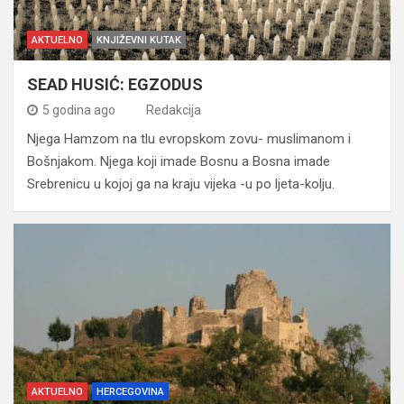
AKTUELNO
KNJIŽEVNI KUTAK
SEAD HUSIĆ: EGZODUS
5 godina ago
Redakcija
Njega Hamzom na tlu evropskom zovu- muslimanom i
Bošnjakom. Njega koji imade Bosnu a Bosna imade
Srebrenicu u kojoj ga na kraju vijeka -u po ljeta-kolju.
AKTUELNO
HERCEGOVINA