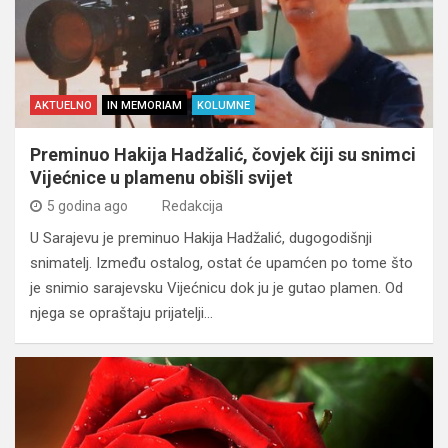
AKTUELNO
IN MEMORIAM
KOLUMNE
Preminuo Hakija Hadžalić, čovjek čiji su snimci
Vijećnice u plamenu obišli svijet
5 godina ago
Redakcija
U Sarajevu je preminuo Hakija Hadžalić, dugogodišnji
snimatelj. Između ostalog, ostat će upamćen po tome što
je snimio sarajevsku Vijećnicu dok ju je gutao plamen. Od
njega se opraštaju prijatelji…