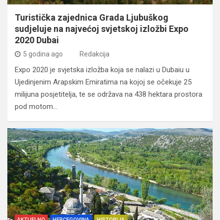
Turistička zajednica Grada Ljubuškog
sudjeluje na najvećoj svjetskoj izložbi Expo
2020 Dubai
5 godina ago
Redakcija
Expo 2020 je svjetska izložba koja se nalazi u Dubaiu u
Ujedinjenim Arapskim Emiratima na kojoj se očekuje 25
milijuna posjetitelja, te se održava na 438 hektara prostora
pod motom…
AKTUELNO
HERCEGOVINA
HISTORIJA