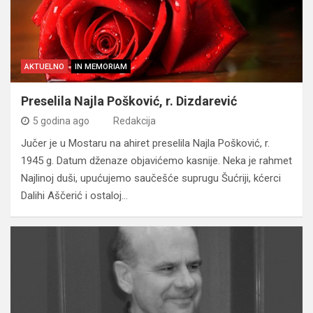
AKTUELNO
IN MEMORIAM
Preselila Najla Pošković, r. Dizdarević
5 godina ago
Redakcija
Jučer je u Mostaru na ahiret preselila Najla Pošković, r.
1945 g. Datum dženaze objavićemo kasnije. Neka je rahmet
Najlinoj duši, upućujemo saučešće suprugu Šućriji, kćerci
Dalihi Aščerić i ostaloj…