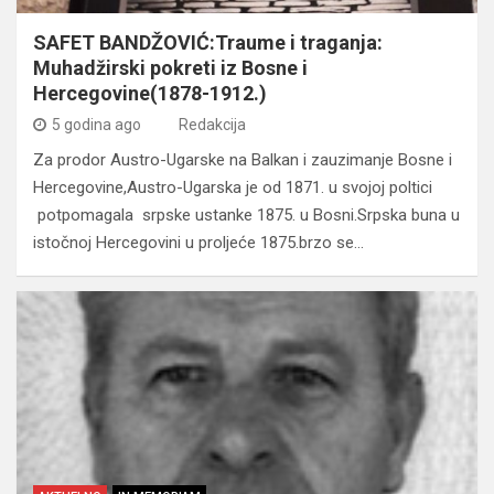
SAFET BANDŽOVIĆ:Traume i traganja:
Muhadžirski pokreti iz Bosne i
Hercegovine(1878-1912.)
5 godina ago
Redakcija
Za prodor Austro-Ugarske na Balkan i zauzimanje Bosne i
Hercegovine,Austro-Ugarska je od 1871. u svojoj poltici
potpomagala srpske ustanke 1875. u Bosni.Srpska buna u
istočnoj Hercegovini u proljeće 1875.brzo se…