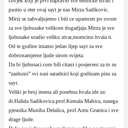
covjek koji je prvi napravio sve tehnicke stvari i
pustio u eter ovaj sayt je nas Mirza Sadikovic.
Mirzi se zahvaljujemo i biti ce upamcen po ovom
za sve ljubusake velikom dogadjaju.Mirza je sve
ljubusake uradio veliku stvar,momcino hvala ti.
Od te godine imamo jedan lijep sayt za sve
dobronamjerne ljude sirom svijeta.
Da bi ljubusaci.com bili citani i posjeceni za to su
“zasluzni” svi nasi saradnici koji godinam pisu za
sayt.
Veliki je broj imena ali posebna hvala ide za:
dr.Halida Sadikovica.prof.Kemala Mahica, nasega
pjesnika Muniba Delalica, prof.Antu Granica i sve
drage ljude.