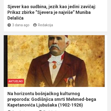
Sjever kao sudbina, jezik kao jedini zavičaj:
Prikaz zbirke “Sjevera je najviše” Muniba
Delalića
3 dana ago
Redakcija
AKTUELNO
Na horizontu bošnjačkog kulturnog
preporoda: Godišnjica smrti Mehmed-bega
Kapetanovića Ljubušaka (1902-1926)