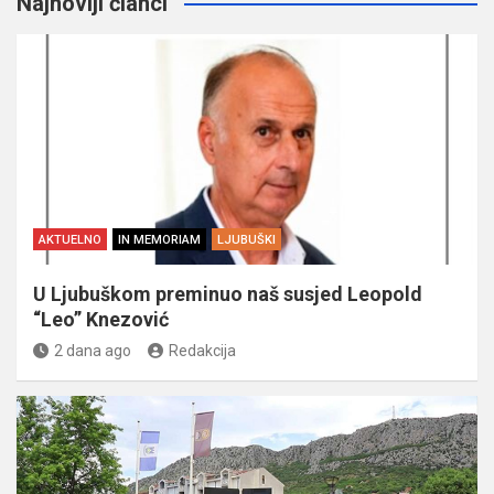
Najnoviji članci
AKTUELNO
IN MEMORIAM
LJUBUŠKI
U Ljubuškom preminuo naš susjed Leopold
“Leo” Knezović
2 dana ago
Redakcija