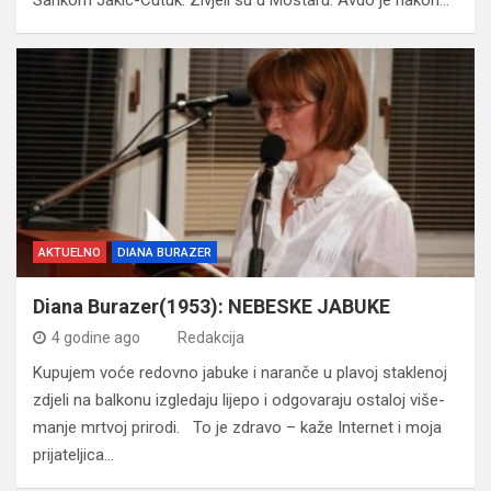
AKTUELNO
DIANA BURAZER
Diana Burazer(1953): NEBESKE JABUKE
4 godine ago
Redakcija
Kupujem voće redovno jabuke i naranče u plavoj staklenoj
zdjeli na balkonu izgledaju lijepo i odgovaraju ostaloj više-
manje mrtvoj prirodi. To je zdravo – kaže Internet i moja
prijateljica…