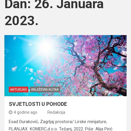
Dan:
26. Januara
2023.
AKTUELNO
KNJIŽEVNI KUTAK
SVJETLOSTI U POHODE
4 godine ago
Redakcija
Esad Duraković, Zagrljaj prostora/ Lirske minijature,
PLANJAX KOMERC,d.o.o. Tešanj, 2022. Piše: Alija Pirić