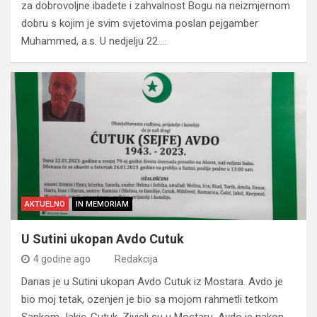
za dobrovoljne ibadete i zahvalnost Bogu na neizmjernom
dobru s kojim je svim svjetovima poslan pejgamber
Muhammed, a.s. U nedjelju 22.…
AKTUELNO
IN MEMORIAM
U Sutini ukopan Avdo Cutuk
4 godine ago
Redakcija
Danas je u Sutini ukopan Avdo Cutuk iz Mostara. Avdo je
bio moj tetak, ozenjen je bio sa mojom rahmetli tetkom
Sankom Jakic-Cutuk. Zivjeli su u Mostaru. Avdo je nakon…