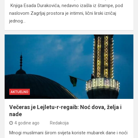
Knjiga Esada Durakovića, nedavno izašla iz štampe, pod
naslovom Zagrljaj prostora je intimni, lični lirski izričaj
jednog…
AKTUELNO
Večeras je Lejletu-r-regaib: Noć dova, želja i
nade
4 godine ago
Redakcija
Mnogi muslimani širom svijeta koriste mubarek dane i noći