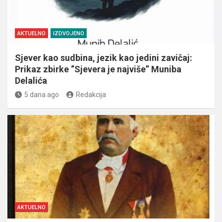
AKTUELNO
IZDVOJENO
Sjever kao sudbina, jezik kao jedini zavičaj:
Prikaz zbirke “Sjevera je najviše” Muniba
Delalića
5 dana ago
Redakcija
AKTUELNO