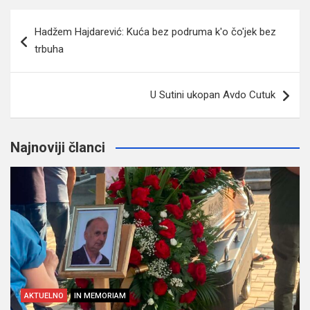
Navigacija
Hadžem Hajdarević: Kuća bez podruma k'o čo'jek bez
članaka
trbuha
U Sutini ukopan Avdo Cutuk
Najnoviji članci
AKTUELNO
IN MEMORIAM