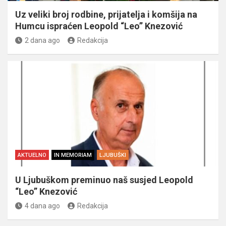
Uz veliki broj rodbine, prijatelja i komšija na
Humcu ispraćen Leopold “Leo” Knezović
2 dana ago
Redakcija
AKTUELNO
IN MEMORIAM
LJUBUŠKI
U Ljubuškom preminuo naš susjed Leopold
“Leo” Knezović
4 dana ago
Redakcija