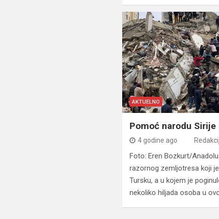
AKTUELNO
Pomoć narodu Sirije 
4 godine ago
Redakci
Foto: Eren Bozkurt/Anadolu
razornog zemljotresa koji j
Tursku, a u kojem je poginul
nekoliko hiljada osoba u ovo