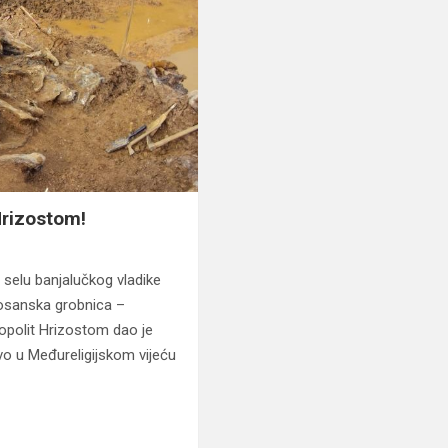
 Hrizostom!
selu banjalučkog vladike
osanska grobnica –
polit Hrizostom dao je
vo u Međureligijskom vijeću