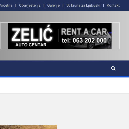
Početna
Obavještenja
Galerije
50 kruna za Ljubuški
Kontakt