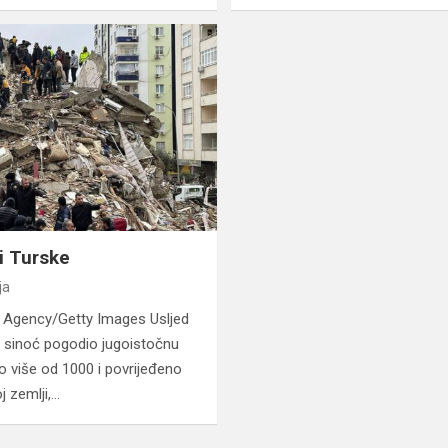
i Turske
ja
 Agency/Getty Images Usljed
e sinoć pogodio jugoistočnu
o više od 1000 i povrijeđeno
j zemlji,…