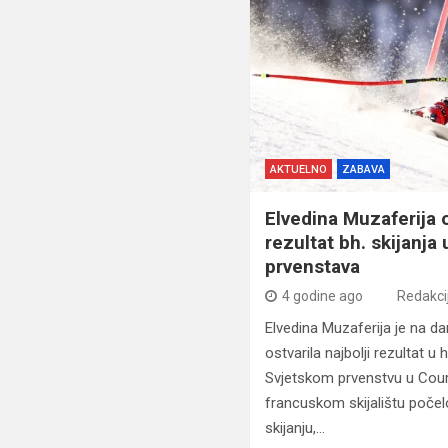
AKTUELNO
ZABAVA
Elvedina Muzaferija o
rezultat bh. skijanja 
prvenstava
4 godine ago
Redakci
Elvedina Muzaferija je na da
ostvarila najbolji rezultat u h
Svjetskom prvenstvu u Cou
francuskom skijalištu počel
skijanju,…