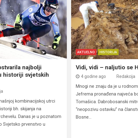
AKTUELNO
HISTORIJA
stvarila najbolji
Vidi, vidi – naljutio se
u historiji svjetskih
4 godine ago
Redakcija
Mnogi ne znaju da je u rodnom 
ja
Jefrema pronađena najveća b
našnjoj kombinacijskoj utrci
Tomašica. Dabrobosanski mitro
istoriji bh. skijanja na
“neopozivu ostavku” na članst
rchevelu. Danas je u poznatom
Bosne…
o Svjetsko prvenstvo u