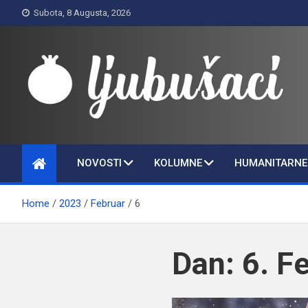
Skip
Subota, 8 Augusta, 2026
to
content
Ljubušaci
Svom voljenom gradu
NOVOSTI
KOLUMNE
HUMANITARNE 
Home
2023
Februar
6
Dan:
6. F