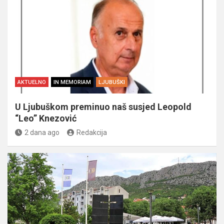
AKTUELNO
IN MEMORIAM
LJUBUŠKI
U Ljubuškom preminuo naš susjed Leopold
“Leo” Knezović
2 dana ago
Redakcija