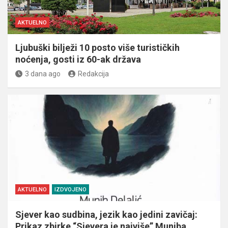
AKTUELNO
Ljubuški bilježi 10 posto više turističkih
noćenja, gosti iz 60-ak država
3 dana ago
Redakcija
AKTUELNO
IZDVOJENO
Sjever kao sudbina, jezik kao jedini zavičaj:
Prikaz zbirke “Sjevera je najviše” Muniba