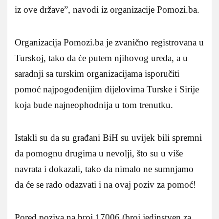
iz ove države”, navodi iz organizacije Pomozi.ba.
Organizacija Pomozi.ba je zvanično registrovana u
Turskoj, tako da će putem njihovog ureda, a u
saradnji sa turskim organizacijama isporučiti
pomoć najpogođenijim dijelovima Turske i Sirije
koja bude najneophodnija u tom trenutku.
Istakli su da su građani BiH su uvijek bili spremni
da pomognu drugima u nevolji, što su u više
navrata i dokazali, tako da nimalo ne sumnjamo
da će se rado odazvati i na ovaj poziv za pomoć!
Pored poziva na broj 17006 (broj jedinstven za