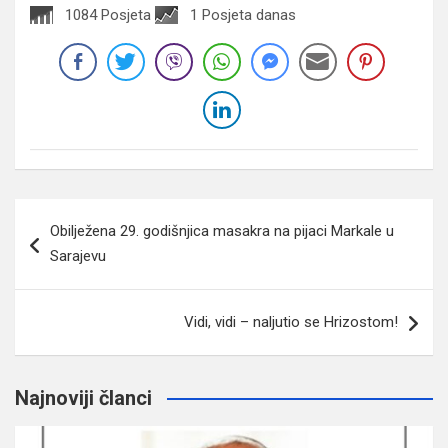
1084 Posjeta
1 Posjeta danas
Navigacija
Obilježena 29. godišnjica masakra na pijaci Markale u
članaka
Sarajevu
Vidi, vidi – naljutio se Hrizostom!
Najnoviji članci