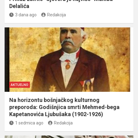
Delalića
3 dana ago
Redakcija
AKTUELNO
Na horizontu bošnjačkog kulturnog
preporoda: Godišnjica smrti Mehmed-bega
Kapetanovića Ljubušaka (1902-1926)
1 sedmica ago
Redakcija