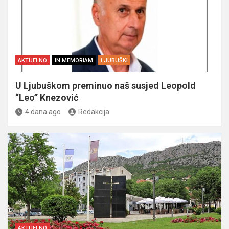
AKTUELNO
IN MEMORIAM
LJUBUŠKI
U Ljubuškom preminuo naš susjed Leopold
“Leo” Knezović
4 dana ago
Redakcija
AKTUELNO