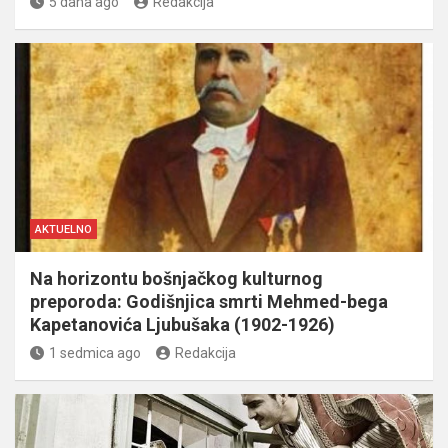
5 dana ago
Redakcija
AKTUELNO
Na horizontu bošnjačkog kulturnog
preporoda: Godišnjica smrti Mehmed-bega
Kapetanovića Ljubušaka (1902-1926)
1 sedmica ago
Redakcija