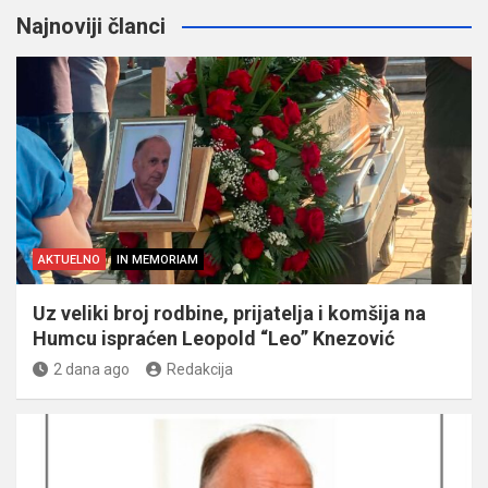
Najnoviji članci
AKTUELNO
IN MEMORIAM
Uz veliki broj rodbine, prijatelja i komšija na
Humcu ispraćen Leopold “Leo” Knezović
2 dana ago
Redakcija