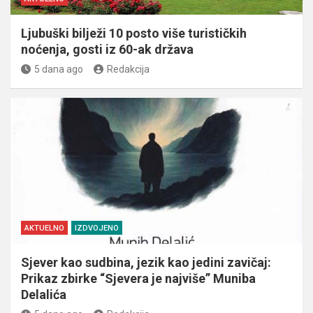
Ljubuški bilježi 10 posto više turističkih
noćenja, gosti iz 60-ak država
5 dana ago
Redakcija
AKTUELNO
IZDVOJENO
Sjever kao sudbina, jezik kao jedini zavičaj:
Prikaz zbirke “Sjevera je najviše” Muniba
Delalića