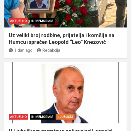
AKTUELNO
IN MEMORIAM
Uz veliki broj rodbine, prijatelja i komšija na
Humcu ispraćen Leopold “Leo” Knezović
1 dan ago
Redakcija
AKTUELNO
IN MEMORIAM
LJUBUŠKI