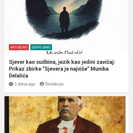
AKTUELNO
IZDVOJENO
Sjever kao sudbina, jezik kao jedini zavičaj:
Prikaz zbirke “Sjevera je najviše” Muniba
Delalića
5 dana ago
Redakcija