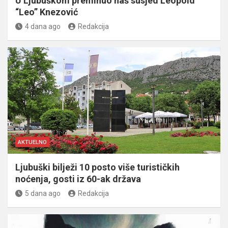
U Ljubuškom preminuo naš susjed Leopold
“Leo” Knezović
4 dana ago
Redakcija
AKTUELNO
Ljubuški bilježi 10 posto više turističkih
noćenja, gosti iz 60-ak država
5 dana ago
Redakcija