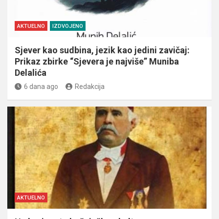
AKTUELNO
IZDVOJENO
Sjever kao sudbina, jezik kao jedini zavičaj:
Prikaz zbirke “Sjevera je najviše” Muniba
Delalića
6 dana ago
Redakcija
AKTUELNO