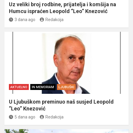
Uz veliki broj rodbine, prijatelja i komšija na
Humcu ispraćen Leopold “Leo” Knezović
3 dana ago
Redakcija
AKTUELNO
IN MEMORIAM
LJUBUŠKI
U Ljubuškom preminuo naš susjed Leopold
“Leo” Knezović
5 dana ago
Redakcija