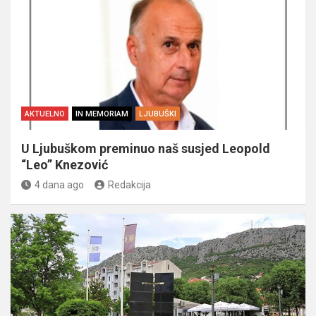
AKTUELNO
IN MEMORIAM
LJUBUŠKI
U Ljubuškom preminuo naš susjed Leopold
“Leo” Knezović
4 dana ago
Redakcija