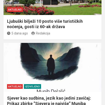
AKTUELNO
Ljubuški bilježi 10 posto više turističkih
noćenja, gosti iz 60-ak država
5 dana ago
Redakcija
AKTUELNO
IZDVOJENO
Sjever kao sudbina, jezik kao jedini zavičaj:
Prikaz zbirke “Sjevera je najviše” Muniba