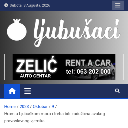
Skip
Subota, 8 Augusta, 2026
to
content
Ljubušaci
Svom voljenom gradu
Home
2023
Oktobar
9
Hram u Ljubuškom mora i treba biti zadužbina svakog
pravoslavnog vjernika