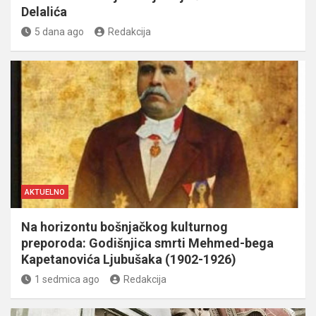
Delalića
5 dana ago
Redakcija
AKTUELNO
Na horizontu bošnjačkog kulturnog
preporoda: Godišnjica smrti Mehmed-bega
Kapetanovića Ljubušaka (1902-1926)
1 sedmica ago
Redakcija