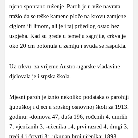
njeno spontano rušenje. Paroh je u više navrata
tražio da se teške kamene ploče na krovu zamjene
ciglom ili limom, ali je i taj prijedlog ostao bez
uspjeha. Kad su grede u temelju sagnjile, crkva je
oko 20 cm potonula u zemlju i svuda se raspukla.
Uz crkvu, za vrijeme Austro-ugarske vladavine
djelovala je i srpska škola.
Mjesni paroh je iznio nekoliko podataka o parohiji
ljubuškoj i djeci u srpskoj osnovnoj školi za 1913.
godinu: -domova 47, duša 196, rođenih 4, umrlih
7, vjenčanih 3; -učenika 14, prvi razred 4, drugi 3,
treći 4 i četvrti 3; -ukupan broj učenika: 1898.