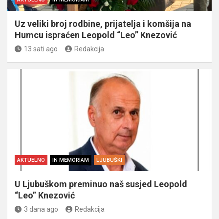
Uz veliki broj rodbine, prijatelja i komšija na
Humcu ispraćen Leopold “Leo” Knezović
13 sati ago
Redakcija
AKTUELNO
IN MEMORIAM
LJUBUŠKI
U Ljubuškom preminuo naš susjed Leopold
“Leo” Knezović
3 dana ago
Redakcija