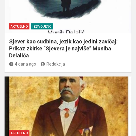
AKTUELNO
IZDVOJENO
Sjever kao sudbina, jezik kao jedini zavičaj:
Prikaz zbirke “Sjevera je najviše” Muniba
Delalića
4 dana ago
Redakcija
AKTUELNO