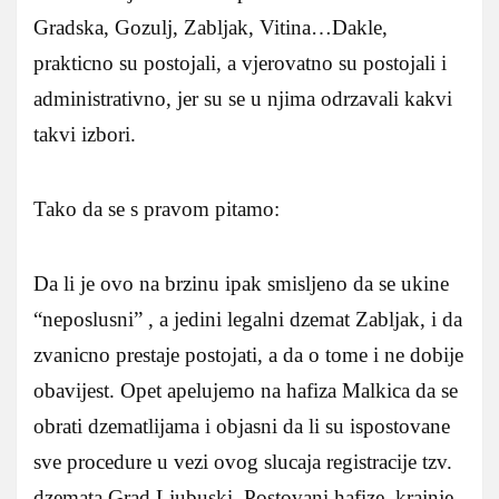
Gradska, Gozulj, Zabljak, Vitina…Dakle,
prakticno su postojali, a vjerovatno su postojali i
administrativno, jer su se u njima odrzavali kakvi
takvi izbori.
Tako da se s pravom pitamo:
Da li je ovo na brzinu ipak smisljeno da se ukine
“neposlusni” , a jedini legalni dzemat Zabljak, i da
zvanicno prestaje postojati, a da o tome i ne dobije
obavijest. Opet apelujemo na hafiza Malkica da se
obrati dzematlijama i objasni da li su ispostovane
sve procedure u vezi ovog slucaja registracije tzv.
dzemata Grad Ljubuski. Postovani hafize, krajnje