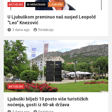
AKTUELNO
IN MEMORIAM
LJUBUŠKI
U Ljubuškom preminuo naš susjed Leopold
“Leo” Knezović
3 dana ago
Redakcija
AKTUELNO
Ljubuški bilježi 10 posto više turističkih
noćenja, gosti iz 60-ak država
4 dana ago
Redakcija