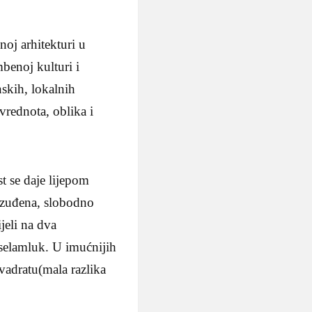
oj arhitekturi u
benoj kulturi i
skih, lokalnih
 vrednota, oblika i
t se daje lijepom
razuđena, slobodno
jeli na dva
-selamluk. U imućnijih
vadratu(mala razlika