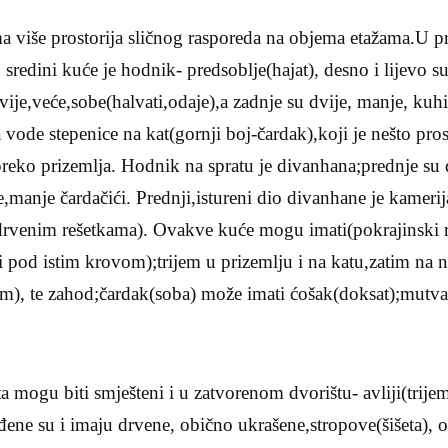
 više prostorija sličnog rasporeda na objema etažama.U pr
sredini kuće je hodnik- predsoblje(hajat), desno i lijevo s
dvije,veće,sobe(halvati,odaje),a zadnje su dvije, manje, kuh
a vode stepenice na kat(gornji boj-čardak),koji je nešto pros
 preko prizemlja. Hodnik na spratu je divanhana;prednje su 
e,manje čardačići. Prednji,istureni dio divanhane je kameri
rvenim rešetkama). Ovakve kuće mogu imati(pokrajinski ra
 pod istim krovom);trijem u prizemlju i na katu,zatim na 
m), te zahod;čardak(soba) može imati ćošak(doksat);mutva
 mogu biti smješteni i u zatvorenom dvorištu- avliji(trij
đene su i imaju drvene, obično ukrašene,stropove(šišeta), 