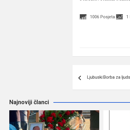
1006 Posjeta
1
Navigacija
Ljubuski:Borba za ljud
članaka
Najnoviji članci