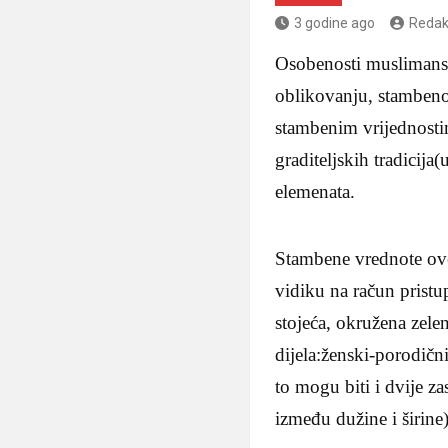
3 godine ago
Redak
Osobenosti muslimanske
oblikovanju, stambeno
stambenim vrijednostim
graditeljskih tradicija
elemenata.
Stambene vrednote ove 
vidiku na račun pristu
stojeća, okružena zele
dijela:ženski-porodičn
to mogu biti i dvije z
između dužine i širine)