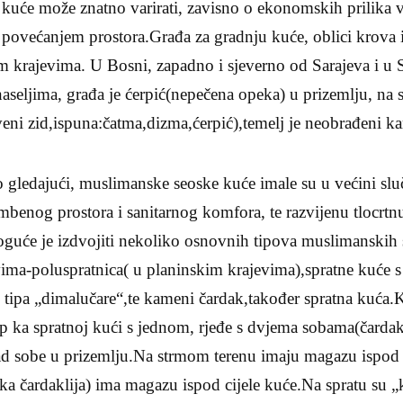
 kuće može znatno varirati, zavisno o ekonomskih prilika v
 povećanjem prostora.Građa za gradnju kuće, oblici krova 
im krajevima. U Bosni, zapadno i sjeverno od Sarajeva i u
seljima, građa je ćerpić(nepečena opeka) u prizemlju, na 
rveni zid,ispuna:čatma,dizma,ćerpić),temelj je neobrađeni k
gledajući, muslimanske seoske kuće imale su u većini slu
mbenog prostora i sanitarnog komfora, te razvijenu tlocrtn
uće je izdvojiti nekoliko osnovnih tipova muslimanskih 
a-poluspratnica( u planinskim krajevima),spratne kuće 
će tipa „dimalučare“,te kameni čardak,također spratna kuć
tip ka spratnoj kući s jednom, rjeđe s dvjema sobama(čard
nad sobe u prizemlju.Na strmom terenu imaju magazu ispod 
ka čardaklija) ima magazu ispod cijele kuće.Na spratu su 