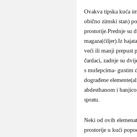
Ovakva tipska kuća ima
obično zimski stan) po 
prostorije.Prednje su 
magaza(ćiljer).Iz hajat
veći ili manji prepust
čardaci, zadnje su dvij
s mušepcima- gustim d
dograđene elemente(ali
abdesthanom i banjico
spratu.
Neki od ovih elemenata
prostorije u kući popo