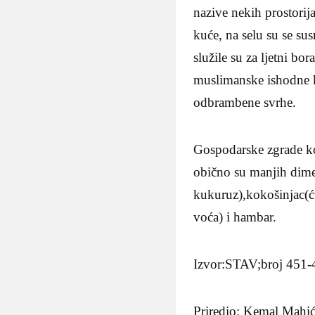
nazive nekih prostorij
kuće, na selu su se su
služile su za ljetni bo
muslimanske ishodne k
odbrambene svrhe.
Gospodarske zgrade ko
obično su manjih dimenz
kukuruz),kokošinjac(ću
voća) i hambar.
Izvor:STAV;broj 451-
Priredio: Kemal Mahi