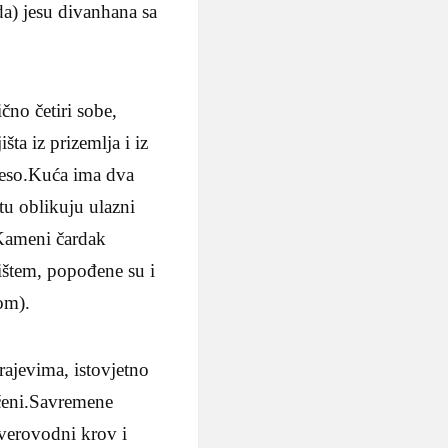
da) jesu divanhana sa
čno četiri sobe,
šta iz prizemlja i iz
 meso.Kuća ima dva
atu oblikuju ulazni
.Kameni čardak
ištem, popođene su i
om).
rajevima, istovjetno
čeni.Savremene
tverovodni krov i