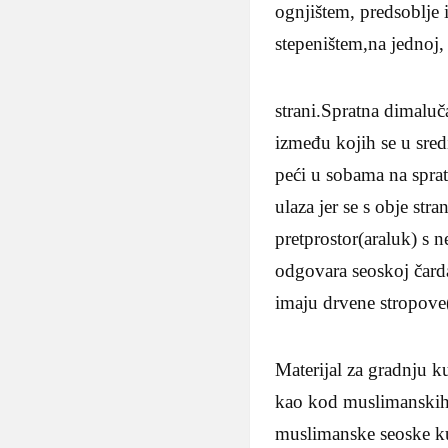
ognjištem, predsoblje 
stepeništem,na jednoj
strani.Spratna dimaluča
između kojih se u sredi
peći u sobama na spra
ulaza jer se s obje str
pretprostor(araluk) s
odgovara seoskoj čard
imaju drvene stropove(
Materijal za gradnju k
kao kod muslimanskih 
muslimanske seoske kuć