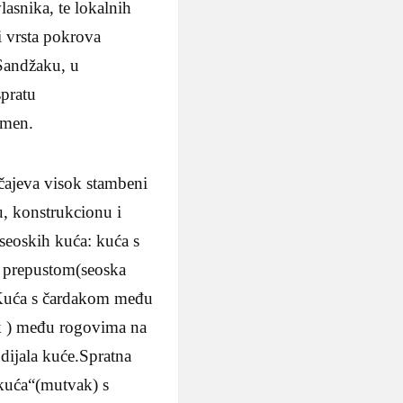
lasnika, te lokalnih
i vrsta pokrova
 Sandžaku, u
spratu
amen.
čajeva visok stambeni
u, konstrukcionu i
seoskih kuća: kuća s
s prepustom(seoska
a.Kuća s čardakom među
ak ) među rogovima na
dijala kuće.Spratna
„kuća“(mutvak) s