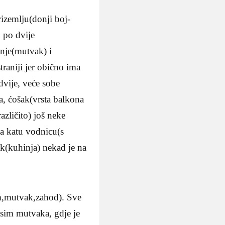
izemlju(donji boj-
u po dvije
inje(mutvak) i
traniji jer obično ima
dvije, veće sobe
ja, ćošak(vrsta balkona
zličito) još neke
na katu vodnicu(s
k(kuhinja) nekad je na
em,mutvak,zahod). Sve
osim mutvaka, gdje je