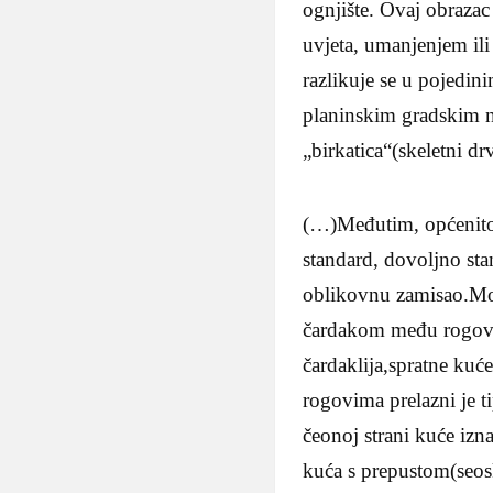
ognjište. Ovaj obrazac
uvjeta, umanjenjem ili
razlikuje se u pojedin
planinskim gradskim na
„birkatica“(skeletni d
(…)Međutim, općenito 
standard, dovoljno sta
oblikovnu zamisao.Mog
čardakom među rogovim
čardaklija,spratne ku
rogovima prelazni je 
čeonoj strani kuće iz
kuća s prepustom(seos