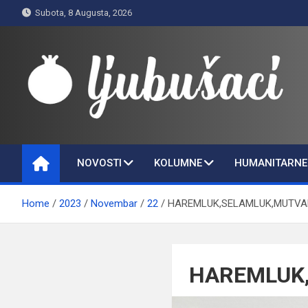
Skip
Subota, 8 Augusta, 2026
to
content
Ljubušaci
Svom voljenom gradu
NOVOSTI
KOLUMNE
HUMANITARNE 
Home
2023
Novembar
22
HAREMLUK,SELAMLUK,MUTVA
HAREMLUK,