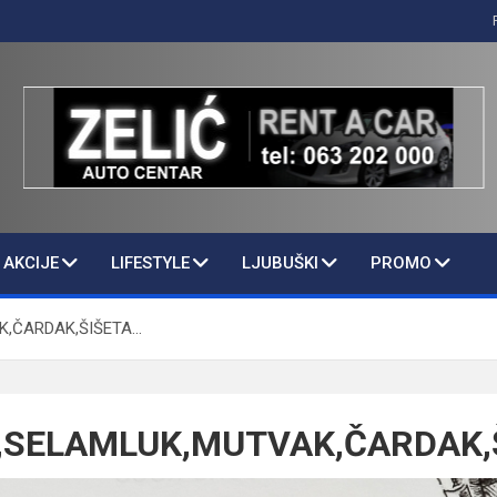
AKCIJE
LIFESTYLE
LJUBUŠKI
PROMO
K,ČARDAK,ŠIŠETA…
SELAMLUK,MUTVAK,ČARDAK,