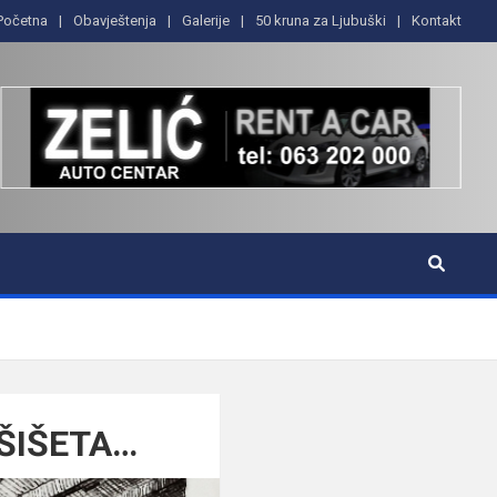
Početna
Obavještenja
Galerije
50 kruna za Ljubuški
Kontakt
ŠIŠETA…