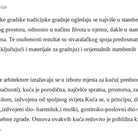
cija
 gradske tradicijske gradnje ogledaju se najviše u stamben
g prostora, odnosno u načinu života u njemu, dakle u stam
a. Te osobenosti rezultat su stvaralačkog spoja predosman
(uključujući i materijale za gradnju) i orijentalnih stambenih
arhitekture izražavaju se u izboru mjesta za kuću( prednos
pačnosti), kuća je porodična, najčešće spratna, prostorna, 
nilom, izdvojena od spoljnog svijeta.Kuća se, u principu, di
i,izdvojeni dio- haremluk,i muški, gostinsko-poslovni dio
asebne zgrade. Osnova ovakvih kuća redovito je približna k
.