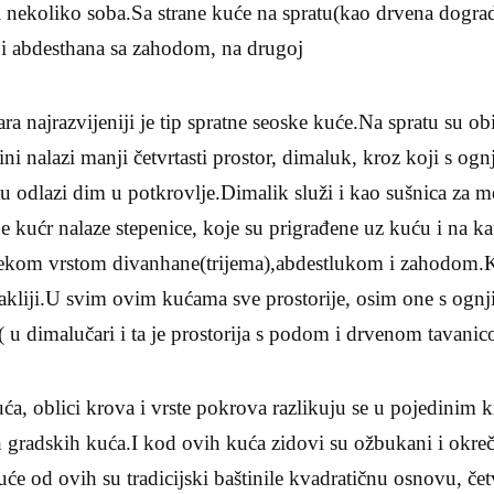
i nekoliko soba.Sa strane kuće na spratu(kao drvena dogra
, i abdesthana sa zahodom, na drugoj
ra najrazvijeniji je tip spratne seoske kuće.Na spratu su obi
ni nalazi manji četvrtasti prostor, dimaluk, kroz koji s ognji
tu odlazi dim u potkrovlje.Dimalik služi i kao sušnica za
ane kućr nalaze stepenice, koje su prigrađene uz kuću i na k
 nekom vrstom divanhane(trijema),abdestlukom i zahodom
akliji.U svim ovim kućama sve prostorije, osim one s ognj
 u dimalučari i ta je prostorija s podom i drvenom tavanic
uća, oblici krova i vrste pokrova razlikuju se u pojedinim k
gradskih kuća.I kod ovih kuća zidovi su ožbukani i okre
e od ovih su tradicijski baštinile kvadratičnu osnovu, če