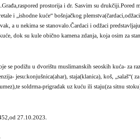
a.Građa,raspored prostorija i dr. Sasvim su drukčiji.Pored
sretale i „ishodne kuće“ bošnjačkog plemstva(čardaci,odžac
ravak, a u nekima se stanovalo.Čardaci i odžaci predstavljaj
uće, dok su kule obično kamena zdanja, koja osim za stan
je se podižu u dvorištu muslimanskih seoskih kuća- za ra
ija- jesu:konjušnica(ahar), staja(klanica), koš, „salaš“( za
mez),te soldrma-prigradak uz kuću ili staju(za sitnu stoku
452,od 27.10.2023.
ć