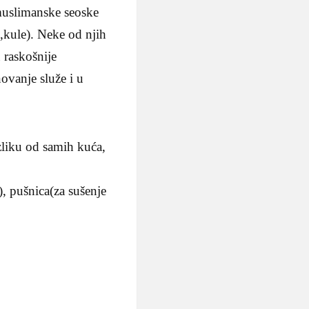
 muslimanske seoske
i,kule). Neke od njih
u raskošnije
ovanje služe i u
zliku od samih kuća,
), pušnica(za sušenje