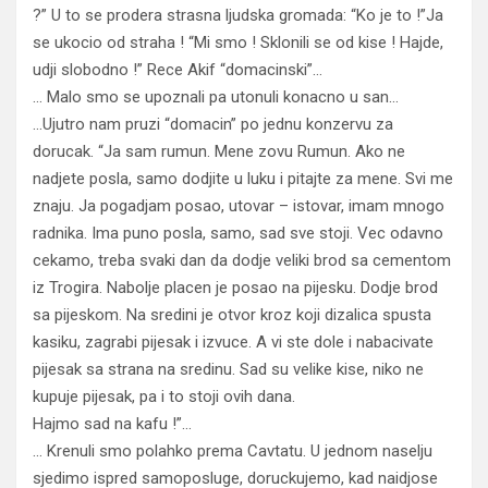
?” U to se prodera strasna ljudska gromada: “Ko je to !”Ja
se ukocio od straha ! “Mi smo ! Sklonili se od kise ! Hajde,
udji slobodno !” Rece Akif “domacinski”…
… Malo smo se upoznali pa utonuli konacno u san…
…Ujutro nam pruzi “domacin” po jednu konzervu za
dorucak. “Ja sam rumun. Mene zovu Rumun. Ako ne
nadjete posla, samo dodjite u luku i pitajte za mene. Svi me
znaju. Ja pogadjam posao, utovar – istovar, imam mnogo
radnika. Ima puno posla, samo, sad sve stoji. Vec odavno
cekamo, treba svaki dan da dodje veliki brod sa cementom
iz Trogira. Nabolje placen je posao na pijesku. Dodje brod
sa pijeskom. Na sredini je otvor kroz koji dizalica spusta
kasiku, zagrabi pijesak i izvuce. A vi ste dole i nabacivate
pijesak sa strana na sredinu. Sad su velike kise, niko ne
kupuje pijesak, pa i to stoji ovih dana.
Hajmo sad na kafu !”…
… Krenuli smo polahko prema Cavtatu. U jednom naselju
sjedimo ispred samoposluge, doruckujemo, kad naidjose