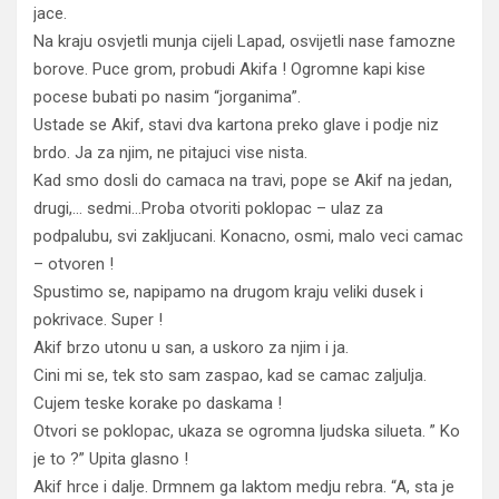
jace.
Na kraju osvjetli munja cijeli Lapad, osvijetli nase famozne
borove. Puce grom, probudi Akifa ! Ogromne kapi kise
pocese bubati po nasim “jorganima”.
Ustade se Akif, stavi dva kartona preko glave i podje niz
brdo. Ja za njim, ne pitajuci vise nista.
Kad smo dosli do camaca na travi, pope se Akif na jedan,
drugi,… sedmi…Proba otvoriti poklopac – ulaz za
podpalubu, svi zakljucani. Konacno, osmi, malo veci camac
– otvoren !
Spustimo se, napipamo na drugom kraju veliki dusek i
pokrivace. Super !
Akif brzo utonu u san, a uskoro za njim i ja.
Cini mi se, tek sto sam zaspao, kad se camac zaljulja.
Cujem teske korake po daskama !
Otvori se poklopac, ukaza se ogromna ljudska silueta. ” Ko
je to ?” Upita glasno !
Akif hrce i dalje. Drmnem ga laktom medju rebra. “A, sta je