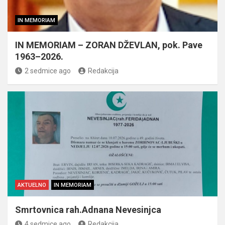
IN MEMORIAM
IN MEMORIAM – ZORAN DŽEVLAN, pok. Pave
1963–2026.
2 sedmice ago
Redakcija
AKTUELNO
IN MEMORIAM
Smrtovnica rah.Adnana Nevesinjca
4 sedmice ago
Redakcija