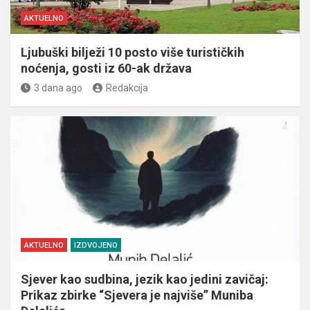
AKTUELNO
Ljubuški bilježi 10 posto više turističkih
noćenja, gosti iz 60-ak država
3 dana ago
Redakcija
AKTUELNO
IZDVOJENO
Sjever kao sudbina, jezik kao jedini zavičaj:
Prikaz zbirke “Sjevera je najviše” Muniba