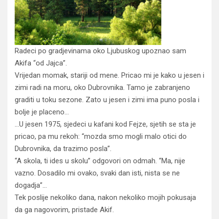
Radeci po gradjevinama oko Ljubuskog upoznao sam
Akifa “od Jajca”.
Vrijedan momak, stariji od mene. Pricao mi je kako u jesen i
zimi radi na moru, oko Dubrovnika. Tamo je zabranjeno
graditi u toku sezone. Zato u jesen i zimi ima puno posla i
bolje je placeno…
…U jesen 1975, sjedeci u kafani kod Fejze, sjetih se sta je
pricao, pa mu rekoh: “mozda smo mogli malo otici do
Dubrovnika, da trazimo posla”.
“A skola, ti ides u skolu” odgovori on odmah. “Ma, nije
vazno. Dosadilo mi ovako, svaki dan isti, nista se ne
dogadja”…
Tek poslije nekoliko dana, nakon nekoliko mojih pokusaja
da ga nagovorim, pristade Akif.