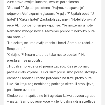
zure pravo svojim kucama, svojim porodicama…
“Sta sad ?” Upitah potisteno. “Hajmo, na spavanje”
odgovori Akif sigurnim glasom. “A gdje ?” Upitah opet. “U
hotel” ! “Kakav hotel” Zastadoh zapanjen. “Hotel Borovina”
rece Akif ponosno, smjeskajuci se. “Ne mozemo u hotel !
Nemamo mnogo novca. Mozemo prenociti nekoliko puta i
sta onda ?!”
“Ne sekiraj se. Ima ovdje radnicki hotel. Samo za radnike.
Besplatno !”
“Ozbiljno ?! Nisam znao da tako nesto postoji !” Ne
prestajem se ja cuditi…
…Hodali smo kroz grad prema zapadu. Kisa je pomalo
padala cijelo vrijeme. U luci Gruz prosli smo pored stotinjak
camaca i brodica uredno poredanih na travi, preko puta
luke. Na kraju tog neobicnog parkinga skrenuli smo lijevo,
pa ulicom uz brdo.
Gledao sam naprijed ne bi li ugledao kakvu povecu zgradu
– nista ! Samo povece kuce – vile. U daljini vidim svjetlece