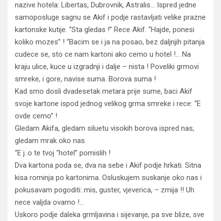
nazive hotela: Libertas, Dubrovnik, Astralis… Ispred jedne
samoposluge sagnu se Akif i podje rastavljati velike prazne
kartonske kutije. “Sta gledas !” Rece Akif. “Hajde, ponesi
koliko mozes” ! “Bacim se i ja na posao, bez daljnjih pitanja
cudece se, sto ce nam kartoni ako cemo u hotel !… Na
kraju ulice, kuce u izgradnji i dalje – nista ! Poveliki grmovi
smreke, i gore, navise suma. Borova suma !
Kad smo dosli dvadesetak metara prije sume, baci Akif
svoje kartone ispod jednog velikog grma smreke i rece: “E
ovde cemo” !
Gledam Akifa, gledam siluetu visokih borova ispred nas,
gledam mrak oko nas.
“E j..o te tvoj “hotel” pomislih !
Dva kartona poda se, dva na sebe i Akif podje hrkati. Sitna
kisa rominja po kartonima. Osluskujem suskanje oko nas i
pokusavam pogoditi: mis, guster, vjeverica, – zmija !! Uh
nece valjda ovamo !…
Uskoro podje daleka grmljavina i sijevanje, pa sve blize, sve