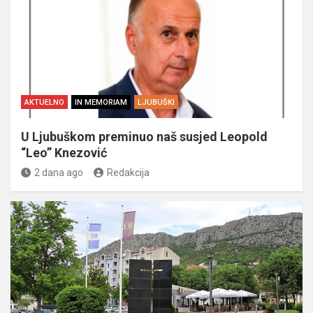
AKTUELNO
IN MEMORIAM
LJUBUŠKI
U Ljubuškom preminuo naš susjed Leopold
“Leo” Knezović
2 dana ago
Redakcija