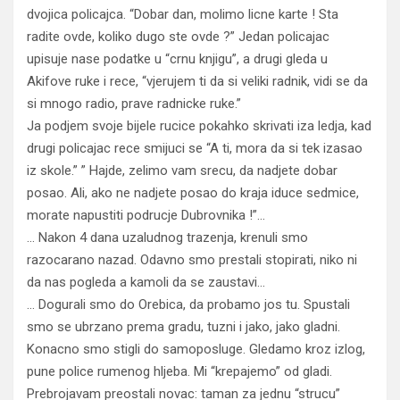
dvojica policajca. “Dobar dan, molimo licne karte ! Sta
radite ovde, koliko dugo ste ovde ?” Jedan policajac
upisuje nase podatke u “crnu knjigu”, a drugi gleda u
Akifove ruke i rece, “vjerujem ti da si veliki radnik, vidi se da
si mnogo radio, prave radnicke ruke.”
Ja podjem svoje bijele rucice pokahko skrivati iza ledja, kad
drugi policajac rece smijuci se “A ti, mora da si tek izasao
iz skole.” ” Hajde, zelimo vam srecu, da nadjete dobar
posao. Ali, ako ne nadjete posao do kraja iduce sedmice,
morate napustiti podrucje Dubrovnika !”…
… Nakon 4 dana uzaludnog trazenja, krenuli smo
razocarano nazad. Odavno smo prestali stopirati, niko ni
da nas pogleda a kamoli da se zaustavi…
… Dogurali smo do Orebica, da probamo jos tu. Spustali
smo se ubrzano prema gradu, tuzni i jako, jako gladni.
Konacno smo stigli do samoposluge. Gledamo kroz izlog,
pune police rumenog hljeba. Mi “krepajemo” od gladi.
Prebrojavam preostali novac: taman za jednu “strucu”