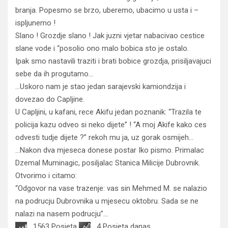
branja. Popesmo se brzo, uberemo, ubacimo u usta i –
ispljunemo !
Slano ! Grozdje slano ! Jak juzni vjetar nabacivao cestice
slane vode i “posolio ono malo bobica sto je ostalo.
Ipak smo nastavili traziti i brati bobice grozdja, prisiljavajuci
sebe da ih progutamo…
…Uskoro nam je stao jedan sarajevski kamiondzija i
dovezao do Capljine.
U Capljini, u kafani, rece Akifu jedan poznanik: “Trazila te
policija kazu odveo si neko dijete” ! “A moj Akife kako ces
odvesti tudje dijete ?” rekoh mu ja, uz gorak osmijeh…
…Nakon dva mjeseca donese postar Iko pismo. Primalac
Dzemal Muminagic, posiljalac Stanica Milicije Dubrovnik.
Otvorimo i citamo:
“Odgovor na vase trazenje: vas sin Mehmed M. se nalazio
na podrucju Dubrovnika u mjesecu oktobru. Sada se ne
nalazi na nasem podrucju”…
1563 Posjeta
4 Posjeta danas