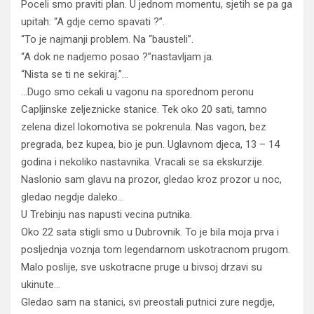
Poceli smo praviti plan. U jednom momentu, sjetih se pa ga
upitah: “A gdje cemo spavati ?”.
“To je najmanji problem. Na “bausteli”.
“A dok ne nadjemo posao ?”nastavljam ja.
“Nista se ti ne sekiraj.”…
…Dugo smo cekali u vagonu na sporednom peronu
Capljinske zeljeznicke stanice. Tek oko 20 sati, tamno
zelena dizel lokomotiva se pokrenula. Nas vagon, bez
pregrada, bez kupea, bio je pun. Uglavnom djeca, 13 – 14
godina i nekoliko nastavnika. Vracali se sa ekskurzije.
Naslonio sam glavu na prozor, gledao kroz prozor u noc,
gledao negdje daleko…
U Trebinju nas napusti vecina putnika.
Oko 22 sata stigli smo u Dubrovnik. To je bila moja prva i
posljednja voznja tom legendarnom uskotracnom prugom.
Malo poslije, sve uskotracne pruge u bivsoj drzavi su
ukinute…
Gledao sam na stanici, svi preostali putnici zure negdje,