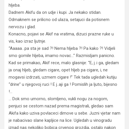
hljeba.
Dadnem Akifu da on udje i kupi. Ja nekako stidan.
Odmaknem se prilicno od ulaza, setajuci da potisnem
nervozu i glad.
Konacno, pojavi se Akif na vratima, dizuci prazne ruke u
vis, kao izraz ljutnje.
“Aaaaa…pa sta je sad ?! Nema hljeba ?! Pa kako ?! Vidjeli
smo gomile hljeba, imamo novac…” Razmisljam panicno.
Kad se primakao, Akif rece, malo glasnije: “E, j..i ga, gledam
ja onaj hljeb, gledam cigare, opet hljeb pa cigare, i, ne
mogavsi izdrzati, uzmem cigare !” Tek tada ugledah kutiju
“drine” u njegovoj ruci ! E j..aji ga ! Pomislih ja ljuto, bijesno
!…
… Dok smo umorno, slomljeno, vukli nogu za nogom,
penjuci se cestom nazad prema magistrali, gledao sam
Akifa kako uziva povlaceci dimove u sebe. Juzni vjetar nam
je nabacivao slane kapljice na lice. Ugledah u vinogradu
iznad nas nekoliko bobica crvenog grozdja, ostalo nakon