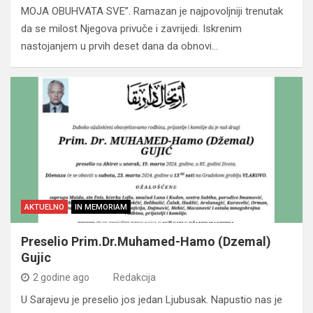
MOJA OBUHVATA SVE”. Ramazan je najpovoljniji trenutak
da se milost Njegova privuče i zavrijedi. Iskrenim
nastojanjem u prvih deset dana da obnovi…
AKTUELNO
IN MEMORIAM
Preselio Prim.Dr.Muhamed-Hamo (Dzemal)
Gujic
2 godine ago
Redakcija
U Sarajevu je preselio jos jedan Ljubusak. Napustio nas je