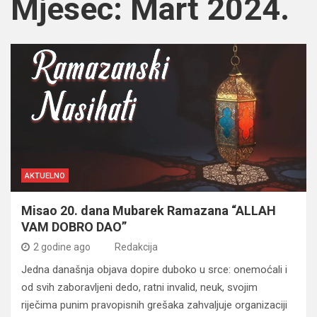
Mjesec:
Mart 2024.
AKTUELNO
Misao 20. dana Mubarek Ramazana “ALLAH
VAM DOBRO DAO”
2 godine ago
Redakcija
Jedna današnja objava dopire duboko u srce: onemoćali i
od svih zaboravljeni dedo, ratni invalid, neuk, svojim
riječima punim pravopisnih grešaka zahvaljuje organizaciji