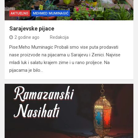
AKTUELNO
MEHMED MUMINAGIĆ
Sarajevske pijace
2 godine ago
Redakcija
Pise:Meho Muminagic Probali smo vise puta prodavati
nase proizvode na pijacama u Sarajevu i Zenici. Najvise
mladi luk i salatu krajem zime i u rano proljece. Na
pijacama je bilo…