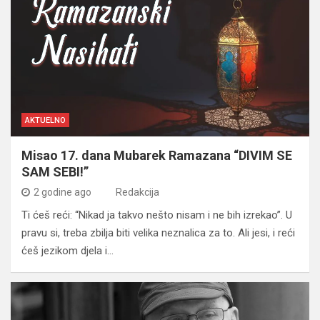
AKTUELNO
Misao 17. dana Mubarek Ramazana “DIVIM SE
SAM SEBI!”
2 godine ago
Redakcija
Ti ćeš reći: “Nikad ja takvo nešto nisam i ne bih izrekao”. U
pravu si, treba zbilja biti velika neznalica za to. Ali jesi, i reći
ćeš jezikom djela i…