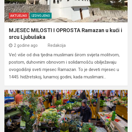
AKTUELNO
IZDVOJENO
MJESEC MILOSTI I OPROSTA Ramazan u kući i
srcu Ljubušaka
2 godine ago
Redakcija
Već više od dva tjedna muslimani širom svijeta molitvom,
postom, duhovnim obnovom i solidarnošću obilježavaju
ovogodišnji sveti mjesec Ramazan. To je deveti mjesec u
1445. hidžretskoj, lunarnoj godini, kada muslimani…