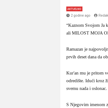
AKTUELNO
2 godine ago
Redak
“Kaznom Svojom Ja k
ali MILOST MOJA 
Ramazan je najpovoljni
prvih deset dana da ob
Kur'an mu je pritom vo
odredište. Idući kroz 
svemu nada i oslonac.
S Njegovim imenom zap