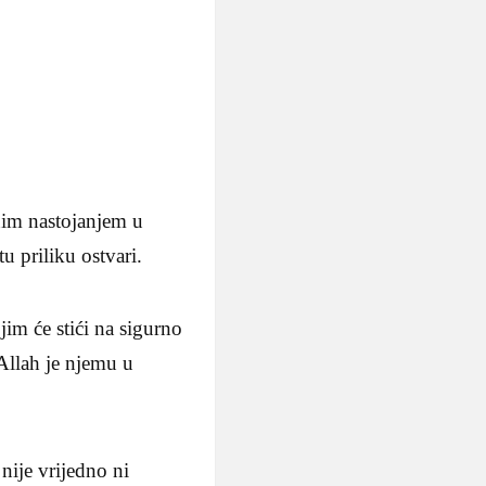
enim nastojanjem u
u priliku ostvari.
im će stići na sigurno
Allah je njemu u
ije vrijedno ni