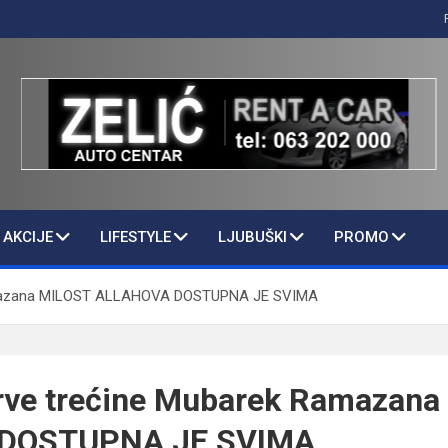
AKCIJE
LIFESTYLE
LJUBUŠKI
PROMO
Ramazana MILOST ALLAHOVA DOSTUPNA JE SVIMA
Prve trećine Mubarek Ramazan
DOSTUPNA JE SVIMA