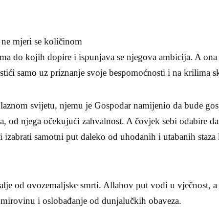
 ne mjeri se količinom
a do kojih dopire i ispunjava se njegova ambicija. A ona 
stići samo uz priznanje svoje bespomoćnosti i na krilima 
rolaznom svijetu, njemu je Gospodar namijenio da bude go
, od njega očekujući zahvalnost. A čovjek sebi odabire da l
i izabrati samotni put daleko od uhodanih i utabanih staza
lje od ovozemaljske smrti. Allahov put vodi u vječnost, a 
 mirovinu i oslobađanje od dunjalučkih obaveza.