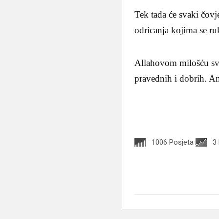
Tek tada će svaki čovje
odricanja kojima se r
Allahovom milošću svi
pravednih i dobrih. A
1006 Posjeta
3