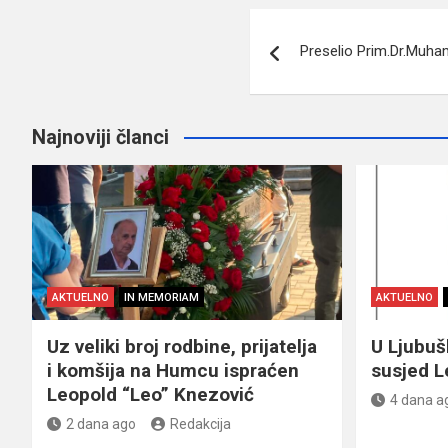
Navigacija
Preselio Prim.Dr.Muh
članaka
Najnoviji članci
AKTUELNO
IN MEMORIAM
AKTUELNO
Uz veliki broj rodbine, prijatelja
U Ljubu
i komšija na Humcu ispraćen
susjed L
Leopold “Leo” Knezović
4 dana a
2 dana ago
Redakcija