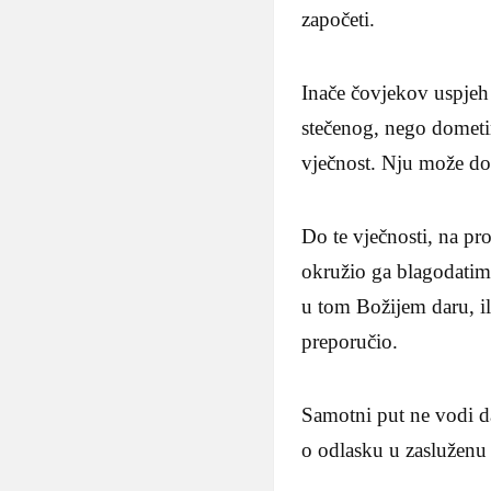
započeti.
Inače čovjekov uspjeh
stečenog, nego dometim
vječnost. Nju može do
Do te vječnosti, na p
okružio ga blagodatima
u tom Božijem daru, il
preporučio.
Samotni put ne vodi da
o odlasku u zasluženu