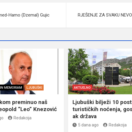
amed-Hamo (Dzemal) Gujic
RJEŠENJE ZA SVAKU NEVOL
IN MEMORIAM
LJUBUŠKI
AKTUELNO
škom preminuo naš
Ljubuški bilježi 10 post
eopold “Leo” Knezović
turističkih noćenja, gos
ak država
go
Redakcija
5 dana ago
Redakcija