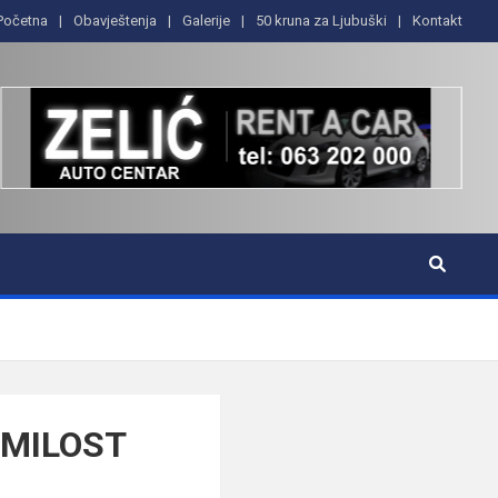
Početna
Obavještenja
Galerije
50 kruna za Ljubuški
Kontakt
a MILOST