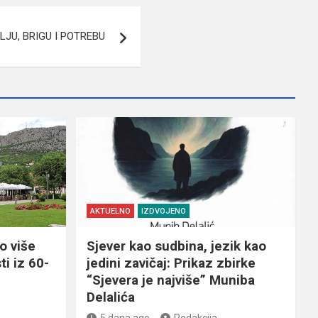
JU, BRIGU I POTREBU
AKTUELNO
IZDVOJENO
o više
Sjever kao sudbina, jezik kao
ti iz 60-
jedini zavičaj: Prikaz zbirke
“Sjevera je najviše” Muniba
Delalića