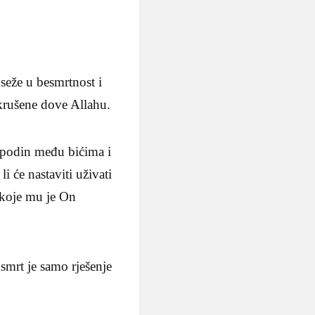
seže u besmrtnost i
skrušene dove Allahu.
spodin među bićima i
i će nastaviti uživati
 koje mu je On
smrt je samo rješenje