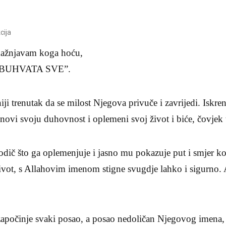
cija
ažnjavam koga hoću,
OBUHVATA SVE”.
ji trenutak da se milost Njegova privuče i zavrijedi. Iskr
novi svoju duhovnost i oplemeni svoj život i biće, čovjek t
dič što ga oplemenjuje i jasno mu pokazuje put i smjer koj
život, s Allahovim imenom stigne svugdje lahko i sigurno. 
očinje svaki posao, a posao nedoličan Njegovog imena, n