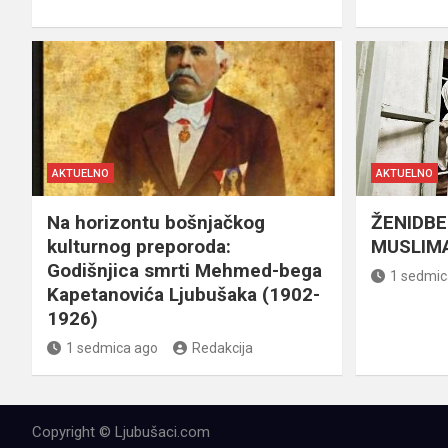
AKTUELNO
AKTUELNO
Na horizontu bošnjačkog
ŽENIDBE
kulturnog preporoda:
MUSLIMA
Godišnjica smrti Mehmed-bega
1 sedmic
Kapetanovića Ljubušaka (1902-
1926)
1 sedmica ago
Redakcija
Copyright © Ljubušaci.com