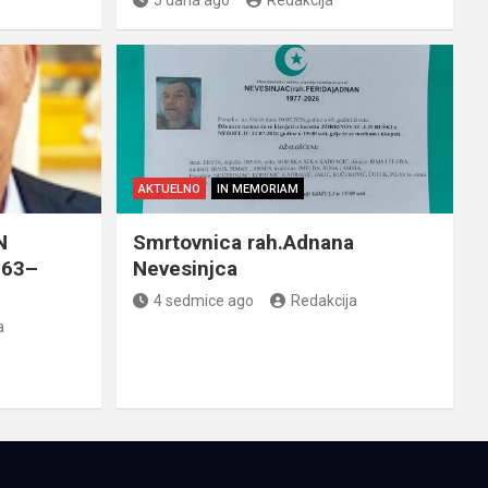
5 dana ago
Redakcija
AKTUELNO
IN MEMORIAM
N
Smrtovnica rah.Adnana
963–
Nevesinjca
4 sedmice ago
Redakcija
a