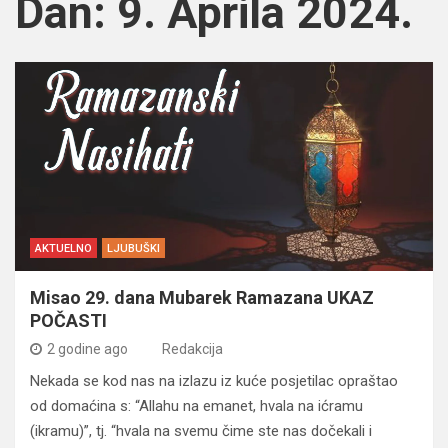
Dan:
9. Aprila 2024.
AKTUELNO
LJUBUŠKI
Misao 29. dana Mubarek Ramazana UKAZ
POČASTI
2 godine ago
Redakcija
Nekada se kod nas na izlazu iz kuće posjetilac opraštao
od domaćina s: “Allahu na emanet, hvala na ićramu
(ikramu)”, tj. “hvala na svemu čime ste nas dočekali i