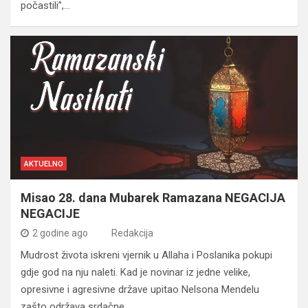
počastili”,…
AKTUELNO
Misao 28. dana Mubarek Ramazana NEGACIJA
NEGACIJE
2 godine ago
Redakcija
Mudrost života iskreni vjernik u Allaha i Poslanika pokupi
gdje god na nju naleti. Kad je novinar iz jedne velike,
opresivne i agresivne države upitao Nelsona Mendelu
zašto održava srdačne…