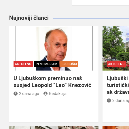
Najnoviji članci
AKTUELNO
IN MEMORIAM
LJUBUŠKI
AKTUELNO
U Ljubuškom preminuo naš
Ljubuški 
susjed Leopold “Leo” Knezović
turističk
ak držav
2 dana ago
Redakcija
3 dana a