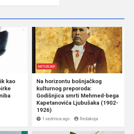
AKTUELNO
ik kao
Na horizontu bošnjačkog
birke
kulturnog preporoda:
niba
Godišnjica smrti Mehmed-bega
Kapetanovića Ljubušaka (1902-
1926)
1 sedmica ago
Redakcija