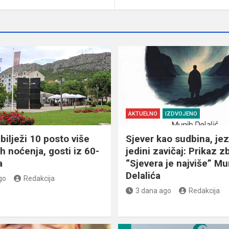
AKTUELNO
IZDVOJENO
bilježi 10 posto više
Sjever kao sudbina, jez
ih noćenja, gosti iz 60-
jedini zavičaj: Prikaz z
a
“Sjevera je najviše” Mu
Delalića
go
Redakcija
3 dana ago
Redakcija