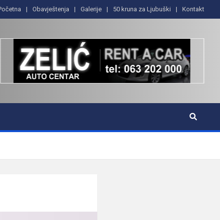
Početna
Obavještenja
Galerije
50 kruna za Ljubuški
Kontakt