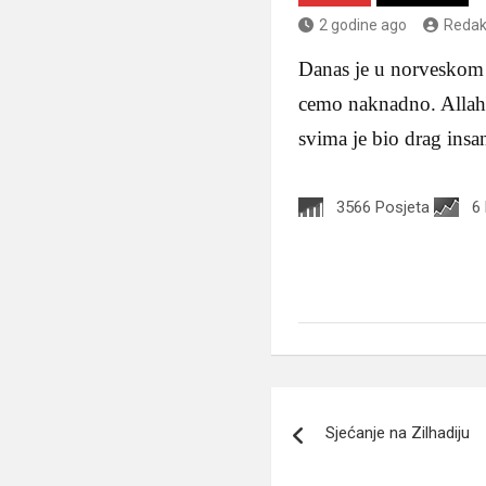
2 godine ago
Redak
Danas je u norveskom 
cemo naknadno. Allaha
svima je bio drag insa
3566 Posjeta
6
Navigacija
Sjećanje na Zilhadiju
članaka