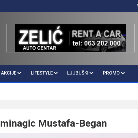
AKCIJE
LIFESTYLE
LJUBUŠKI
PROMO
uminagic Mustafa-Began