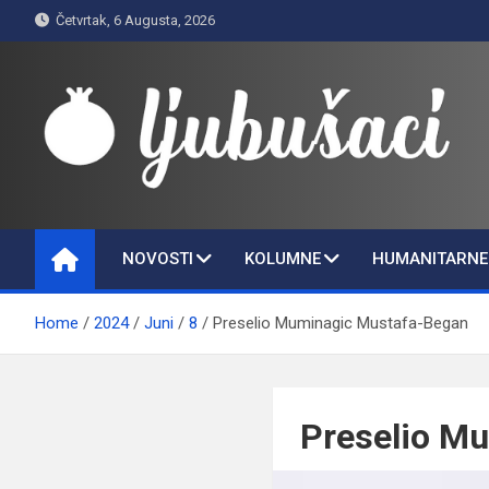
Skip
Četvrtak, 6 Augusta, 2026
to
content
Ljubušaci
Svom voljenom gradu
NOVOSTI
KOLUMNE
HUMANITARNE 
Home
2024
Juni
8
Preselio Muminagic Mustafa-Began
Preselio M