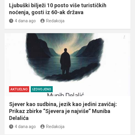
Ljubuški bilježi 10 posto više turističkih
noćenja, gosti iz 60-ak država
4 dana ago
Redakcija
AKTUELNO
IZDVOJENO
Sjever kao sudbina, jezik kao jedini zavičaj:
Prikaz zbirke “Sjevera je najviše” Muniba
Delalića
4 dana ago
Redakcija