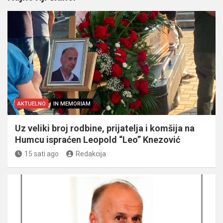
AKTUELNO
IN MEMORIAM
Uz veliki broj rodbine, prijatelja i komšija na
Humcu ispraćen Leopold “Leo” Knezović
15 sati ago
Redakcija