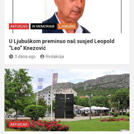
AKTUELNO
IN MEMORIAM
LJUBUŠKI
U Ljubuškom preminuo naš susjed Leopold
“Leo” Knezović
3 dana ago
Redakcija
AKTUELNO