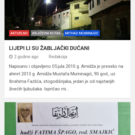
AKTUELNO
KNJIŽEVNI KUTAK
MITHAD MUMINAGIC
LIJEPI LI SU ŽABLJAČKI DUĆANI
2 godine ago
Redakcija
Napisano i objavljeno 05.jula 2010 g. Amidža je preselio na
ahiret 2013 g. Amidža Mustafa Muminagić, 90 god., uz
Ibrahima Fazlića, stogodišnjaka, jedan je od najstarijih
živećih ljubušaka. Ispričao mi…