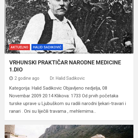
AKTUELNO
HALID SADIKOVIĆ
VRHUNSKI PRAKTIČAR NARODNE MEDICINE
1.DIO
2 godine ago
Dr. Halid Sadikovic
Kategorija: Halid Sadikovic Objavljeno nedjelja, 08
Novembar 2009 20:14 Klikova: 1733 Od prvih početaka
turske uprave u Ljubuškom su radili narodni ljekari-travari i
ranari . Oni su liječili travama , mehlemima…