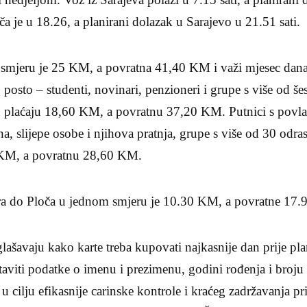
ča je u 18.26, a planirani dolazak u Sarajevo u 21.51 sati.
 smjeru je 25 KM, a povratna 41,40 KM i važi mjesec dana.
posto – studenti, novinari, penzioneri i grupe s više od šes
 plaćaju 18,60 KM, a povratnu 37,20 KM. Putnici s povla
a, slijepe osobe i njihova pratnja, grupe s više od 30 odra
 KM, a povratnu 28,60 KM.
ra do Ploča u jednom smjeru je 10.30 KM, a povratne 17
lašavaju kako karte treba kupovati najkasnije dan prije p
ostaviti podatke o imenu i prezimenu, godini rođenja i broj
u cilju efikasnije carinske kontrole i kraćeg zadržavanja pr