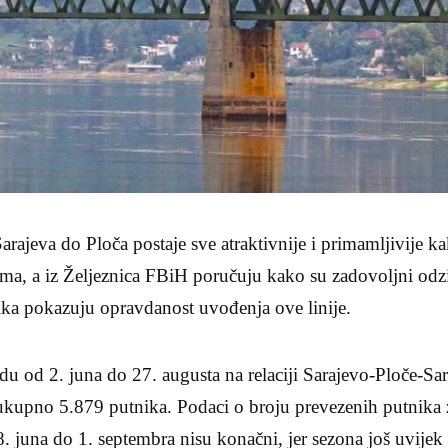
rajeva do Ploča postaje sve atraktivnije i primamljivije 
tima, a iz Željeznica FBiH poručuju kako su zadovoljni od
ika pokazuju opravdanost uvođenja ove linije.
du od 2. juna do 27. augusta na relaciji Sarajevo-Ploče-Sa
ukupno 5.879 putnika. Podaci o broju prevezenih putnika
8. juna do 1. septembra nisu konačni, jer sezona još uvijek 