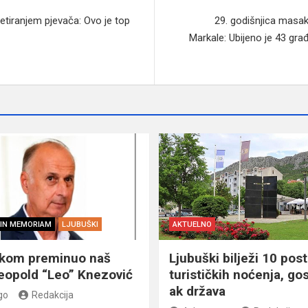
retiranjem pjevača: Ovo je top
29. godišnjica masak
Markale: Ubijeno je 43 građ
IN MEMORIAM
LJUBUŠKI
AKTUELNO
škom preminuo naš
Ljubuški bilježi 10 post
eopold “Leo” Knezović
turističkih noćenja, gos
ak država
go
Redakcija