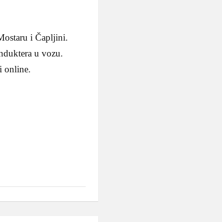
ostaru i Čapljini.
nduktera u vozu.
i online.