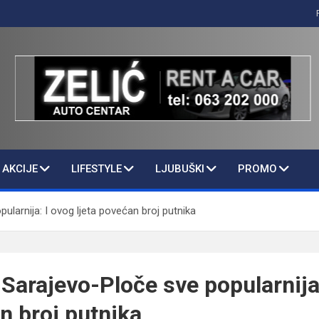
AKCIJE
LIFESTYLE
LJUBUŠKI
PROMO
ularnija: I ovog ljeta povećan broj putnika
 Sarajevo-Ploče sve popularnija
n broj putnika