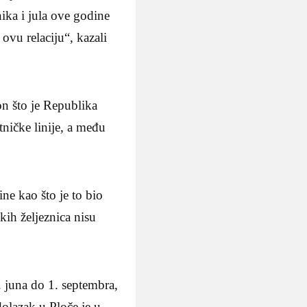
ika i jula ove godine
ovu relaciju“, kazali
n što je Republika
ničke linije, a među
ne kao što je to bio
kih željeznica nisu
 juna do 1. septembra,
dolazak u Ploče je u