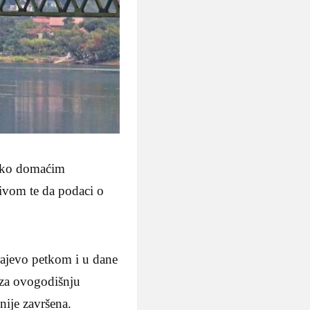
kako domaćim
zivom te da podaci o
rajevo petkom i u dane
 za ovogodišnju
nije završena.