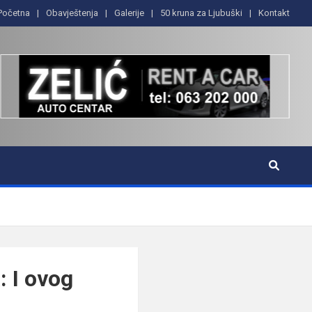
Početna
Obavještenja
Galerije
50 kruna za Ljubuški
Kontakt
: I ovog