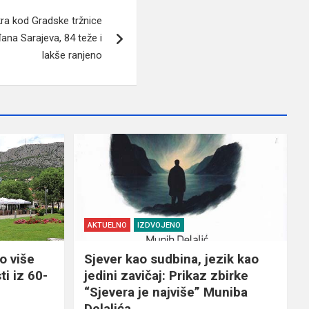
ra kod Gradske tržnice
ana Sarajeva, 84 teže i
lakše ranjeno
AKTUELNO
IZDVOJENO
o više
Sjever kao sudbina, jezik kao
ti iz 60-
jedini zavičaj: Prikaz zbirke
“Sjevera je najviše” Muniba
Delalića