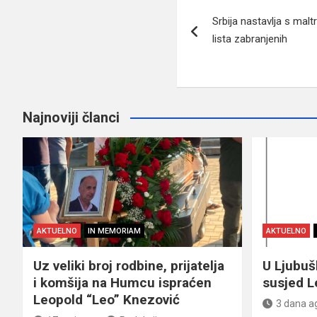
Navigacija
Srbija nastavlja s malt
članaka
lista zabranjenih
Najnoviji članci
AKTUELNO
IN MEMORIAM
AKTUELNO
Uz veliki broj rodbine, prijatelja
U Ljubu
i komšija na Humcu ispraćen
susjed L
Leopold “Leo” Knezović
3 dana a