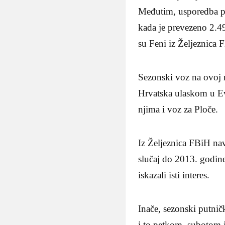
Međutim, usporedba po
kada je prevezeno 2.49
su Feni iz Željeznica 
Sezonski voz na ovoj 
Hrvatska ulaskom u Ev
njima i voz za Ploče.
Iz Željeznica FBiH nav
slučaj do 2013. godine
iskazali isti interes.
Inače, sezonski putni
i to petkom, subotom i