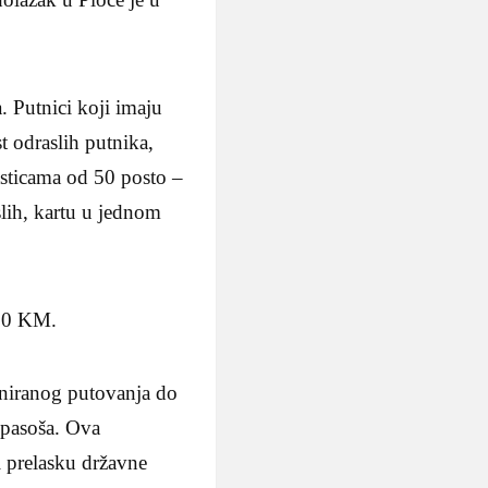
 Putnici koji imaju
t odraslih putnika,
sticama od 50 posto –
slih, kartu u jednom
.90 KM.
laniranog putovanja do
u pasoša. Ova
i prelasku državne