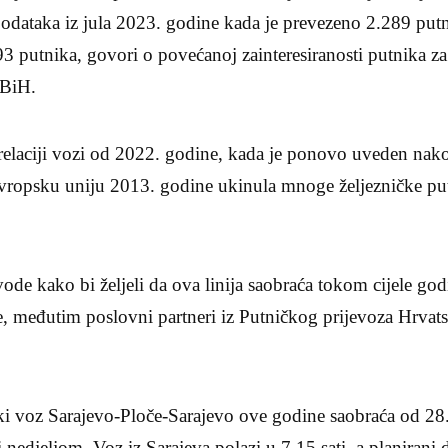
dataka iz jula 2023. godine kada je prevezeno 2.289 putn
3 putnika, govori o povećanoj zainteresiranosti putnika za 
FBiH.
relaciji vozi od 2022. godine, kada je ponovo uveden nako
ropsku uniju 2013. godine ukinula mnoge željezničke put
ode kako bi željeli da ova linija saobraća tokom cijele godi
, međutim poslovni partneri iz Putničkog prijevoza Hrvats
čki voz Sarajevo-Ploče-Sarajevo ove godine saobraća od 28.
 nedjeljom. Voz iz Sarajeva polazi u 7.15 sati, a planirani 