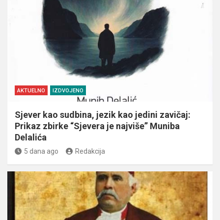
AKTUELNO
IZDVOJENO
Sjever kao sudbina, jezik kao jedini zavičaj:
Prikaz zbirke “Sjevera je najviše” Muniba
Delalića
5 dana ago
Redakcija