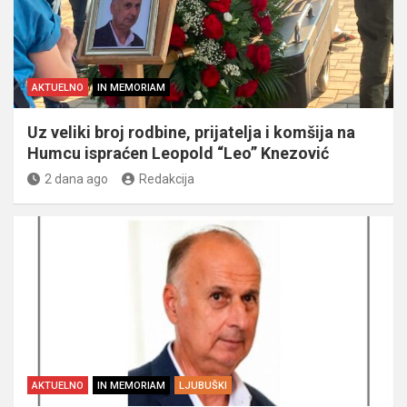
AKTUELNO
IN MEMORIAM
Uz veliki broj rodbine, prijatelja i komšija na
Humcu ispraćen Leopold “Leo” Knezović
2 dana ago
Redakcija
AKTUELNO
IN MEMORIAM
LJUBUŠKI