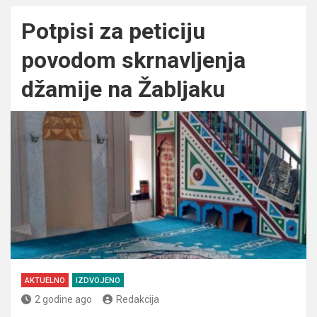
Potpisi za peticiju
povodom skrnavljenja
džamije na Žabljaku
AKTUELNO
IZDVOJENO
2 godine ago
Redakcija