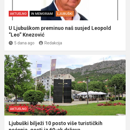
AKTUELNO
IN MEMORIAM
LJUBUŠKI
U Ljubuškom preminuo naš susjed Leopold
“Leo” Knezović
5 dana ago
Redakcija
AKTUELNO
Ljubuški bilježi 10 posto više turističkih
noćenja, gosti iz 60-ak država