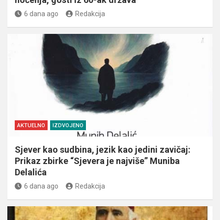
6 dana ago
Redakcija
AKTUELNO
IZDVOJENO
Sjever kao sudbina, jezik kao jedini zavičaj:
Prikaz zbirke “Sjevera je najviše” Muniba
Delalića
6 dana ago
Redakcija