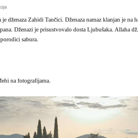
cija
na je dženaza Zahidi Tančici. Dženaza namaz klanjan je na
pana. Dženazi je prisustvovalo dosta Ljubušaka. Allaha d
 porodici sabura.
ehi na fotografijama.