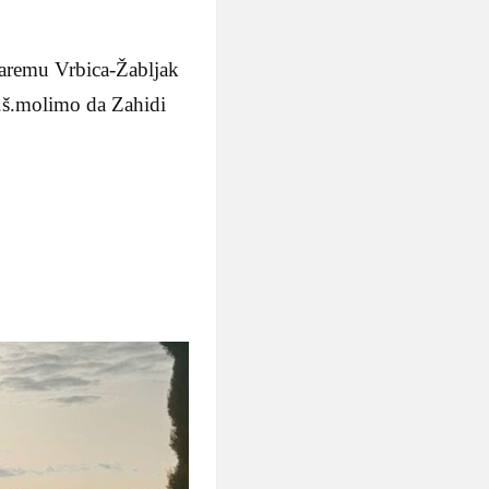
 haremu Vrbica-Žabljak
ž.š.molimo da Zahidi