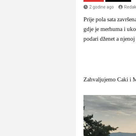
2 godine ago
Redak
Prije pola sata završe
gdje je merhuma i uko
podari dženet a njenoj
Zahvaljujemo Caki i M