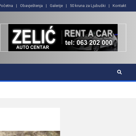
Početna
Obavještenja
Galerije
50 kruna za Ljubuški
Kontakt