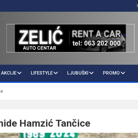
AKCIJE
LIFESTYLE
LJUBUŠKI
PROMO
ce
hide Hamzić Tančice