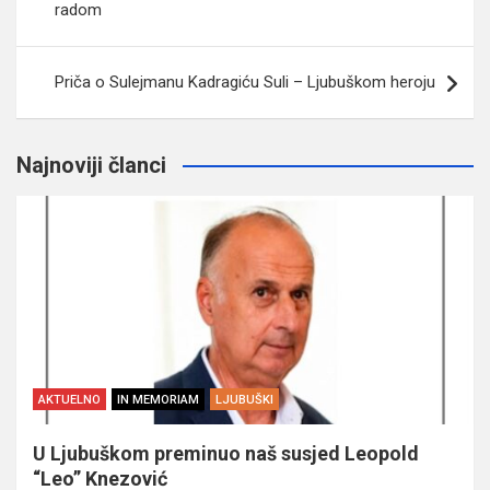
radom
Priča o Sulejmanu Kadragiću Suli – Ljubuškom heroju
Najnoviji članci
AKTUELNO
IN MEMORIAM
LJUBUŠKI
U Ljubuškom preminuo naš susjed Leopold
“Leo” Knezović