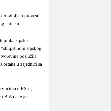
no odbijaju provesti
g entiteta.
stupnika srpske
la “skupštinom srpskog
 tvorevina poslužila
a ostane u zajednici sa
raznicima u RS-u,
 i Bošnjake jer