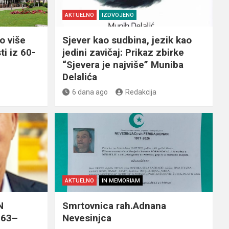
AKTUELNO
IZDVOJENO
o više
Sjever kao sudbina, jezik kao
ti iz 60-
jedini zavičaj: Prikaz zbirke
“Sjevera je najviše” Muniba
Delalića
6 dana ago
Redakcija
AKTUELNO
IN MEMORIAM
N
Smrtovnica rah.Adnana
963–
Nevesinjca