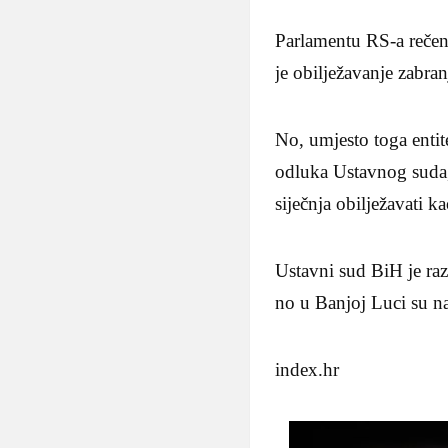
Parlamentu RS-a rečeno
je obilježavanje zabra
No, umjesto toga entit
odluka Ustavnog suda,
siječnja obilježavati 
Ustavni sud BiH je ra
no u Banjoj Luci su naj
index.hr