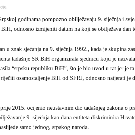
cija
pskoj godinama pompozno obilježavaju 9. siječnja i svjes
iH, odnosno izmijeniti datum na koji se obilježava dan to
n u znak sjećanja na 9. siječnja 1992., kada je skupina za
menta tadašnje SR BiH organizirala sjednicu koju je nazva
asila “srpsku republiku BiH”, što je bio uvod u rat jer je ta
riječiti osamostaljenje BiH od SFRJ, odnosno natjerati je d
jprije 2015. ocijenio neustavnim dio tadašnjeg zakona o p
lježavanje 9. siječnja kao dana entiteta diskriminira Hrvate
naslijeđe samo jednog, srpskog naroda.