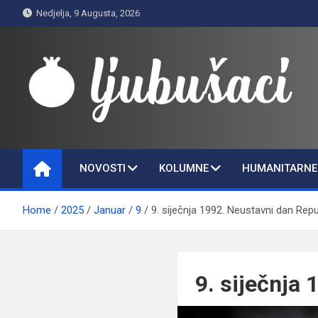
Skip
Nedjelja, 9 Augusta, 2026
to
content
Ljubušaci
Svom voljenom gradu
NOVOSTI
KOLUMNE
HUMANITARNE 
Home
2025
Januar
9
9. siječnja 1992. Neustavni dan Rep
9. siječnja