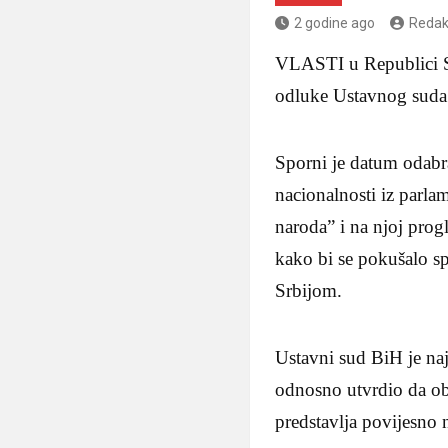
2 godine ago
Redak
VLASTI u Republici Sr
odluke Ustavnog suda B
Sporni je datum odabra
nacionalnosti iz parla
naroda” i na njoj progl
kako bi se pokušalo sp
Srbijom.
Ustavni sud BiH je na
odnosno utvrdio da obi
predstavlja povijesno 