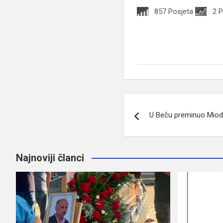
857 Posjeta
2 
Navigacija
U Beču preminuo Miod
članaka
Najnoviji članci