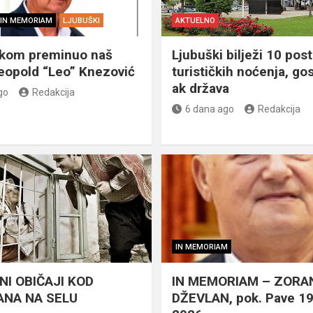
IN MEMORIAM
LJUBUŠKI
AKTUELNO
škom preminuo naš
Ljubuški bilježi 10 post
eopold “Leo” Knezović
turističkih noćenja, gos
ak država
go
Redakcija
6 dana ago
Redakcija
IN MEMORIAM
NI OBIČAJI KOD
IN MEMORIAM – ZORA
NA NA SELU
DŽEVLAN, pok. Pave 1