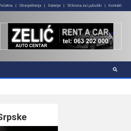
Početna
Obavještenja
Galerije
50 kruna za Ljubuški
Kontakt
 Srpske