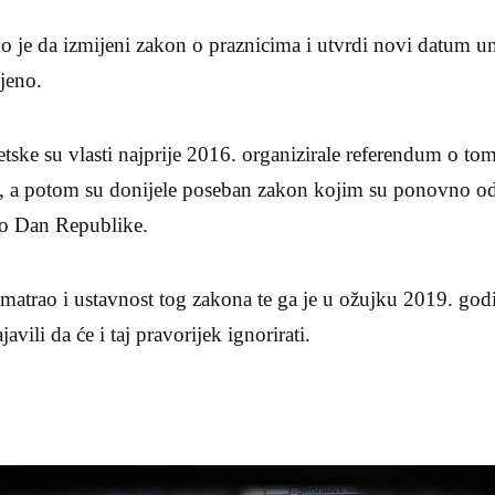
 je da izmijeni zakon o praznicima i utvrdi novi datum umje
njeno.
etske su vlasti najprije 2016. organizirale referendum o tom
 a potom su donijele poseban zakon kojim su ponovno odr
kao Dan Republike.
zmatrao i ustavnost tog zakona te ga je u ožujku 2019. go
avili da će i taj pravorijek ignorirati.