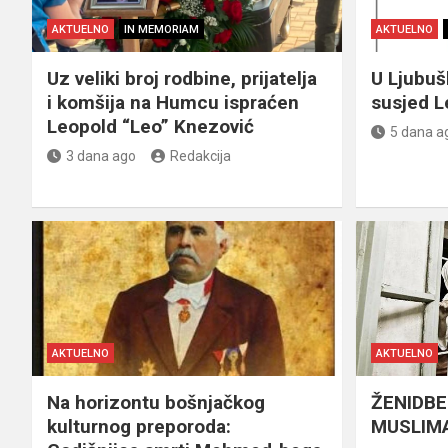
AKTUELNO
IN MEMORIAM
AKTUELNO
Uz veliki broj rodbine, prijatelja
U Ljubu
i komšija na Humcu ispraćen
susjed L
Leopold “Leo” Knezović
5 dana a
3 dana ago
Redakcija
AKTUELNO
AKTUELNO
Na horizontu bošnjačkog
ŽENIDBE
kulturnog preporoda:
MUSLIMA