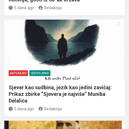
5 dana ago
Redakcija
AKTUELNO
IZDVOJENO
Sjever kao sudbina, jezik kao jedini zavičaj:
Prikaz zbirke “Sjevera je najviše” Muniba
Delalića
5 dana ago
Redakcija