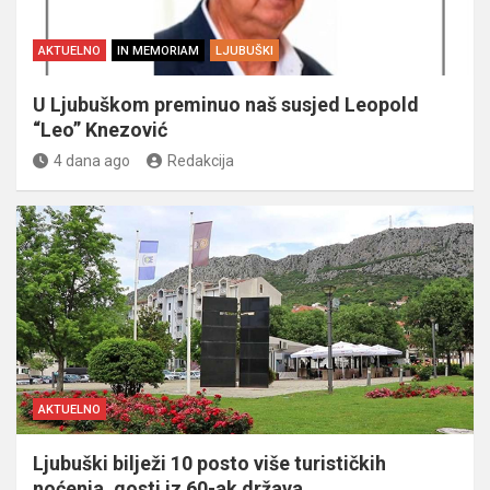
AKTUELNO
IN MEMORIAM
LJUBUŠKI
U Ljubuškom preminuo naš susjed Leopold
“Leo” Knezović
4 dana ago
Redakcija
AKTUELNO
Ljubuški bilježi 10 posto više turističkih
noćenja, gosti iz 60-ak država