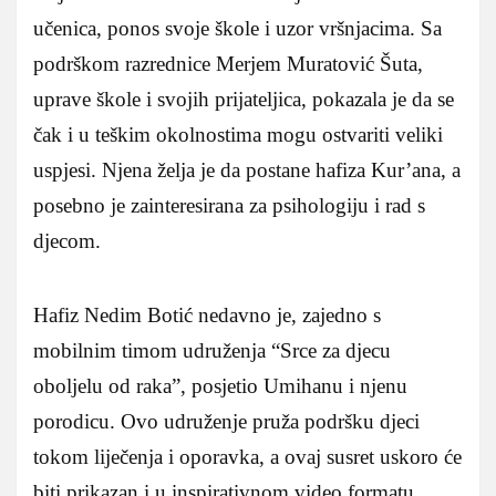
učenica, ponos svoje škole i uzor vršnjacima. Sa
podrškom razrednice Merjem Muratović Šuta,
uprave škole i svojih prijateljica, pokazala je da se
čak i u teškim okolnostima mogu ostvariti veliki
uspjesi. Njena želja je da postane hafiza Kur’ana, a
posebno je zainteresirana za psihologiju i rad s
djecom.
Hafiz Nedim Botić nedavno je, zajedno s
mobilnim timom udruženja “Srce za djecu
oboljelu od raka”, posjetio Umihanu i njenu
porodicu. Ovo udruženje pruža podršku djeci
tokom liječenja i oporavka, a ovaj susret uskoro će
biti prikazan i u inspirativnom video formatu.