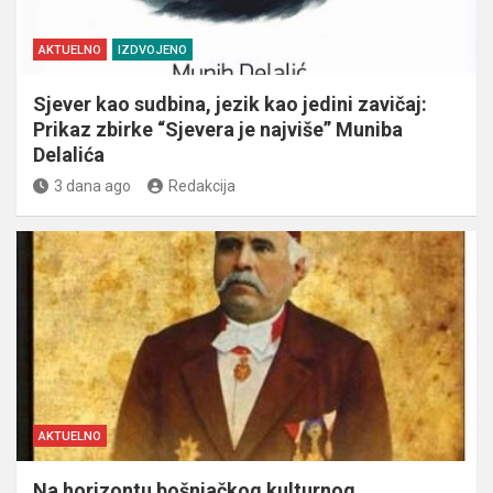
AKTUELNO
IZDVOJENO
Sjever kao sudbina, jezik kao jedini zavičaj:
Prikaz zbirke “Sjevera je najviše” Muniba
Delalića
3 dana ago
Redakcija
AKTUELNO
Na horizontu bošnjačkog kulturnog