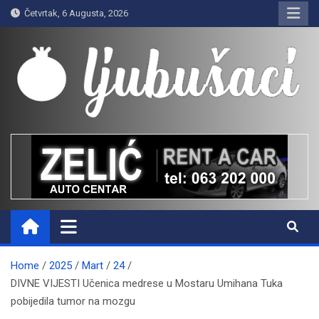
Skip
Četvrtak, 6 Augusta, 2026
to
content
Ljubušaci
Svom voljenom gradu
Home
2025
Mart
24
DIVNE VIJESTI Učenica medrese u Mostaru Umihana Tuka
pobijedila tumor na mozgu