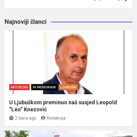
Najnoviji članci
AKTUELNO
IN MEMORIAM
LJUBUŠKI
U Ljubuškom preminuo naš susjed Leopold
“Leo” Knezović
2 dana ago
Redakcija