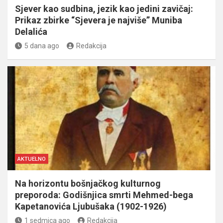
Sjever kao sudbina, jezik kao jedini zavičaj:
Prikaz zbirke “Sjevera je najviše” Muniba
Delalića
5 dana ago
Redakcija
AKTUELNO
Na horizontu bošnjačkog kulturnog
preporoda: Godišnjica smrti Mehmed-bega
Kapetanovića Ljubušaka (1902-1926)
1 sedmica ago
Redakcija