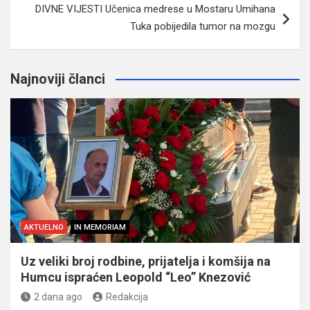
DIVNE VIJESTI Učenica medrese u Mostaru Umihana
Tuka pobijedila tumor na mozgu
Najnoviji članci
AKTUELNO
IN MEMORIAM
Uz veliki broj rodbine, prijatelja i komšija na
Humcu ispraćen Leopold “Leo” Knezović
2 dana ago
Redakcija