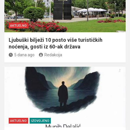
AKTUELNO
Ljubuški bilježi 10 posto više turističkih
noćenja, gosti iz 60-ak država
5 dana ago
Redakcija
AKTUELNO
IZDVOJENO