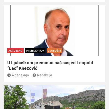
AKTUELNO
IN MEMORIAM
LJUBUŠKI
U Ljubuškom preminuo naš susjed Leopold
“Leo” Knezović
4 dana ago
Redakcija